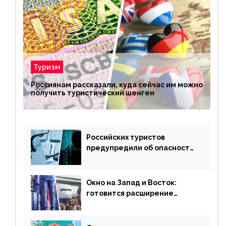
Туризм
Россиянам рассказали, куда сейчас им можно
получить туристический шенген
Российских туристов
предупредили об опасности
потери денег из-за
сезонного мошенничества
Окно на Запад и Восток:
готовится расширение
авиаперевозки в популярную
у россиян страну