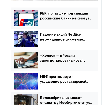
РБК: попавшие под санкции
российские банки не смогут
выпускать карты UnionPay
Падение акций Netflix и
неожиданное снижение
запасов нефти в США. Обзор
финансового рынка от 20
апреля
«Хелло» — в России
зарегистрирована новая
платежная система
МВФ прогнозирует
ухудшение роста мировой
экономики. Обзор
финансового рынка от 19
апреля
Великобритания может
отозвать у Мосбиржи статус