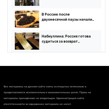
признанной биржи
В Россию после
двухмесячной паузы начали
поставлять индийские чай и
рис
Набиуллина: Россия готова
судиться за возврат
замороженных резервов
страны
Все материалы на данном сайте взяты из открытых источников и
предоставляются исключительно в ознакомительных целях. Права на
материалы принадлежат их владельцам. Администрация сайта
ответственности за содержание материала не несет.