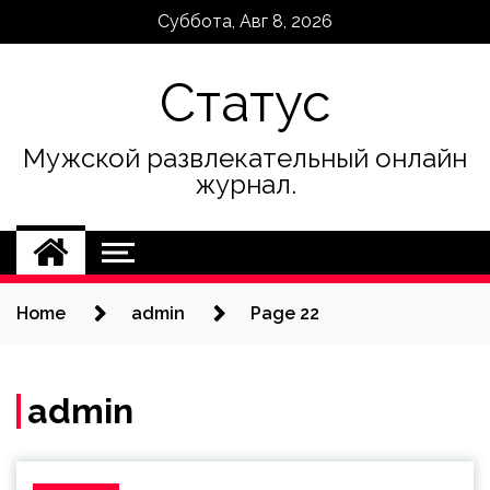
Skip
Суббота, Авг 8, 2026
to
content
Статус
Мужской развлекательный онлайн
журнал.
Home
admin
Page 22
admin