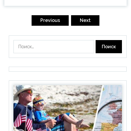
Пагинация
записей
Previous
Next
Найти: