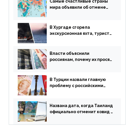
Самые счастливые страны
мира объявили об отмене
ограничений
В Хургаде сгорела
экскурсионная яхта, туристы
в шоке
Власти объяснили
россиянам, почему их просят
доплачивать за уже
купленные туры
В Турции назвали главную
проблему с российскими
туристами: предложено
оплачивать их по бартеру
Названа дата, когда Таиланд
официально отменит ковид и
все его ограничения