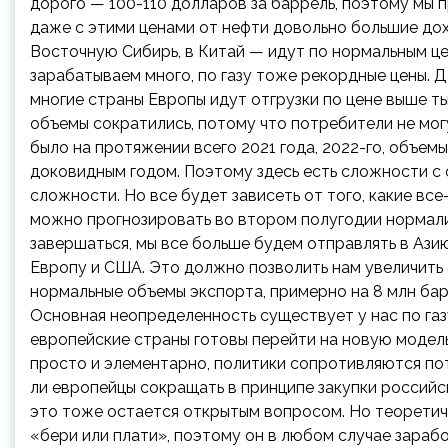
дорого — 100-110 долларов за баррель, поэтому мы п
даже с этими ценами от нефти довольно большие до
Восточную Сибирь, в Китай — идут по нормальным це
зарабатываем много, по газу тоже рекордные цены. 
многие страны Европы идут отгрузки по цене выше ты
объемы сократились, потому что потребители не могу
было на протяжении всего 2021 года, 2022-го, объем
доковидным годом. Поэтому здесь есть сложности с 
сложности. Но все будет зависеть от того, какие вс
можно прогнозировать во втором полугодии нормали
завершаться, мы все больше будем отправлять в Азию
Европу и США. Это должно позволить нам увеличить 
нормальные объемы экспорта, примерно на 8 млн барр
Основная неопределенность существует у нас по газу
европейские страны готовы перейти на новую модель
просто и элементарно, политики сопротивляются пот
ли европейцы сокращать в принципе закупки российск
это тоже остается открытым вопросом. Но теоретиче
«бери или плати», поэтому он в любом случае зарабо