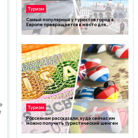
Туризм
Самый популярный у туристов город в
Европе превращается в место для
избранных
е
Туризм
т
Россиянам рассказали, куда сейчас им
можно получить туристический шенген