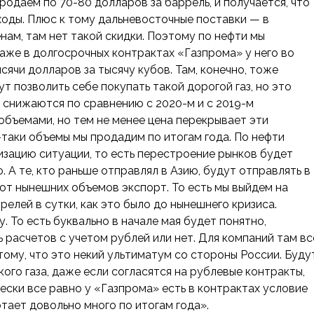
родаем по 70-80 долларов за баррель, и получается, что
ходы. Плюс к тому дальневосточные поставки — в
нам, там нет такой скидки. Поэтому по нефти мы
Даже в долгосрочных контрактах «Газпрома» у него во
сячи долларов за тысячу кубов. Там, конечно, тоже
т позволить себе покупать такой дорогой газ, но это
ы снижаются по сравнению с 2020-м и с 2019-м
объемами, но тем не менее цена перекрывает эти
е-таки объемы мы продадим по итогам года. По нефти
зацию ситуации, то есть перестроение рынков будет
. А те, кто раньше отправлял в Азию, будут отправлять в
от нынешних объемов экспорт. То есть мы выйдем на
елей в сутки, как это было до нынешнего кризиса.
. То есть буквально в начале мая будет понятно,
 расчетов с учетом рублей или нет. Для компаний там вс
ому, что это некий ультиматум со стороны России. Буду
ого газа, даже если согласятся на рублевые контракты,
ски все равно у «Газпрома» есть в контрактах условие
тает довольно много по итогам года».