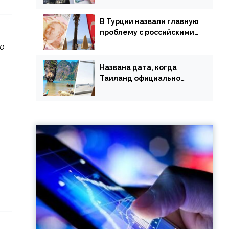
уже купленные туры
В Турции назвали главную
проблему с российскими
туристами: предложено
По
оплачивать их по бартеру
Названа дата, когда
Таиланд официально
отменит ковид и все его
ограничения