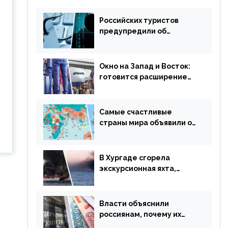
Российских туристов
предупредили об
опасности потери денег
из-за сезонного
мошенничества
Окно на Запад и Восток:
готовится расширение
авиаперевозки в
популярную у россиян
страну
Самые счастливые
страны мира объявили об
отмене ограничений
В Хургаде сгорела
экскурсионная яхта,
туристы в шоке
Власти объяснили
россиянам, почему их
просят доплачивать за