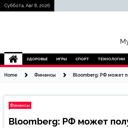
Skip
Суббота, Авг 8, 2026
to
content
Му
ЗДОРОВЬЕ
ИГРЫ
СПОРТ
ТЕХНОЛОГИИ
Home
Финансы
Bloomberg: РФ может по
Финансы
Bloomberg: РФ может полу