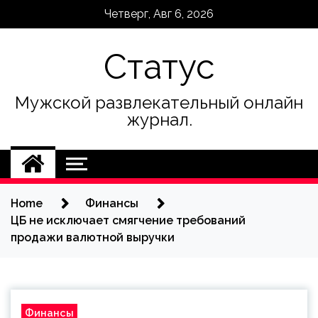
Skip
Четверг, Авг 6, 2026
to
content
Статус
Мужской развлекательный онлайн
журнал.
Home
Финансы
ЦБ не исключает смягчение требований
продажи валютной выручки
Финансы