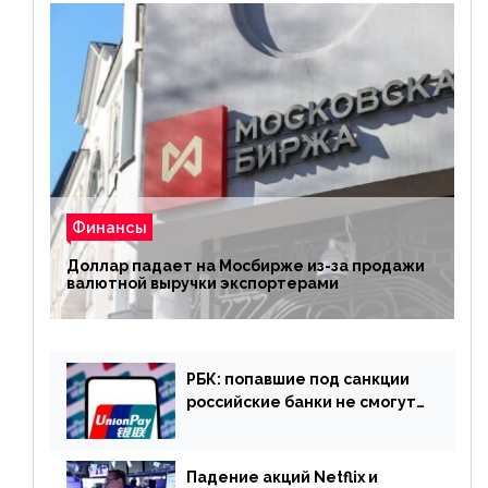
Финансы
Доллар падает на Мосбирже из-за продажи
валютной выручки экспортерами
РБК: попавшие под санкции
российские банки не смогут
выпускать карты UnionPay
Падение акций Netflix и