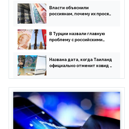
Власти объяснили
россиянам, почему их просят
доплачивать за уже
купленные туры
В Турции назвали главную
проблему с российскими
туристами: предложено
оплачивать их по бартеру
Названа дата, когда Таиланд
официально отменит ковид и
все его ограничения