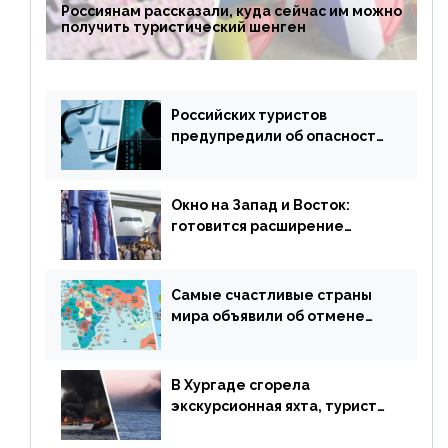
Россиянам рассказали, куда сейчас им можно
получить туристический шенген
Российских туристов
предупредили об опасности
потери денег из-за
сезонного мошенничества
Окно на Запад и Восток:
готовится расширение
авиаперевозки в популярную
у россиян страну
Самые счастливые страны
мира объявили об отмене
ограничений
В Хургаде сгорела
экскурсионная яхта, туристы
в шоке