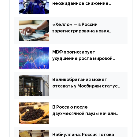
неожиданное снижение
запасов нефти в США. Обзор
финансового рынка от 20
апреля
«Хелло» — в России
зарегистрирована новая
платежная система
МВФ прогнозирует
ухудшение роста мировой
экономики. Обзор
финансового рынка от 19
апреля
Великобритания может
отозвать у Мосбиржи статус
признанной биржи
В Россию после
двухмесячной паузы начали
поставлять индийские чай и
рис
Набиуллина: Россия готова