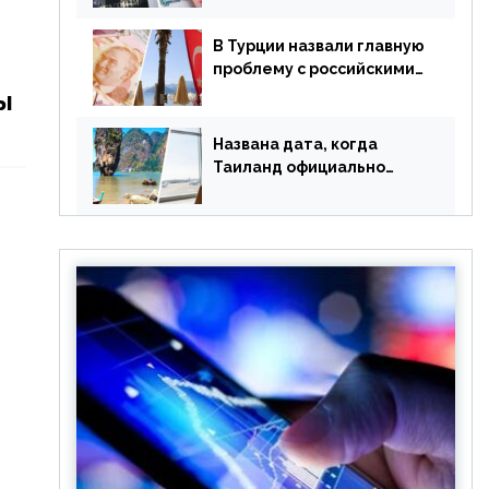
уже купленные туры
В Турции назвали главную
проблему с российскими
туристами: предложено
ы
оплачивать их по бартеру
Названа дата, когда
Таиланд официально
отменит ковид и все его
ограничения