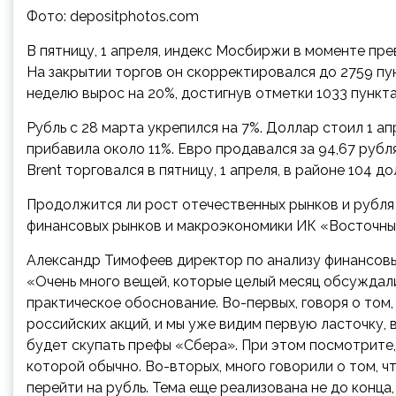
Фото: depositphotos.com
В пятницу, 1 апреля, индекс Мосбиржи в моменте пре
На закрытии торгов он скорректировался до 2759 пун
неделю вырос на 20%, достигнув отметки 1033 пункта
Рубль с 28 марта укрепился на 7%. Доллар стоил 1 ап
прибавила около 11%. Евро продавался за 94,67 рубл
Brent торговался в пятницу, 1 апреля, в районе 104 д
Продолжится ли рост отечественных рынков и рубля
финансовых рынков и макроэкономики ИК «Восточны
Александр Тимофеев
директор по анализу финансов
«Очень много вещей, которые целый месяц обсуждали
практическое обоснование. Во-первых, говоря о том
российских акций, и мы уже видим первую ласточку, 
будет скупать префы «Сбера». При этом посмотрите,
которой обычно. Во-вторых, много говорили о том, ч
перейти на рубль. Тема еще реализована не до конца, 