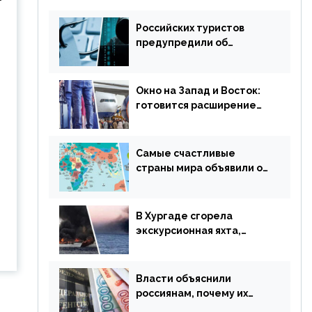
Российских туристов
предупредили об
опасности потери денег
из-за сезонного
мошенничества
Окно на Запад и Восток:
готовится расширение
авиаперевозки в
популярную у россиян
страну
Самые счастливые
страны мира объявили об
отмене ограничений
В Хургаде сгорела
экскурсионная яхта,
туристы в шоке
Власти объяснили
россиянам, почему их
просят доплачивать за