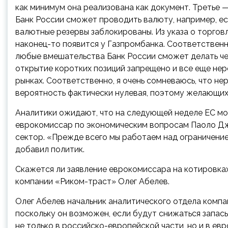
как минимум она реализована как документ. Третье —
Банк России сможет проводить валюту, например, ес
валютные резервы заблокированы. Из указа о торгов
наконец-то появится у Газпромбанка. Соответственн
любые вмешательства Банк России сможет делать чер
открытие коротких позиций запрещено и все еще не
рынках. Соответственно, я очень сомневаюсь, что не
вероятность фактически нулевая, поэтому желающих 
Аналитики ожидают, что на следующей неделе ЕС мож
еврокомиссар по экономическим вопросам Паоло Дже
сектор. «Прежде всего мы работаем над ограничени
добавил политик.
Скажется ли заявление еврокомиссара на котировка
компании «Риком-траст» Олег Абелев.
Олег Абелев
начальник аналитического отдела комп
поскольку он возможен, если будут снижаться запас
не только в российско-европейской части, но и в евр