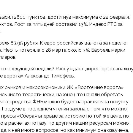
высил 2800 пунктов, достигнув максимума с 22 февраля.
ктов. Рост за пять дней составил 13%. Индекс РТС за
.
реля 83,95 рубля. К евро российская валюта за неделю
я. Нефть потеряла с 28 марта около 3%. Баррель марки
олларов.
 со следующей недели? Рассуждает директор по анализ
е ворота» Александр Тимофеев.
ых рынков и макроэкономики ИК «Восточные ворота»
сь чисто теоретически, наконец-то начали обретать
, что средства ФНБ можно будет направлять на покупку
в Госдуме в последнем чтении закона о том, что можно
 префы «Сбера» впервые за историю по той же цене, по
то в расчетах по газу, по другим нашим ресурсам можно
да, к ней много вопросов, но как минимум она озвучена,