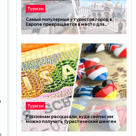
Туризм
Самый популярный у туристов город в
Европе превращается в место для
избранных
а
Туризм
Россиянам рассказали, куда сейчас им
можно получить туристический шенген
е