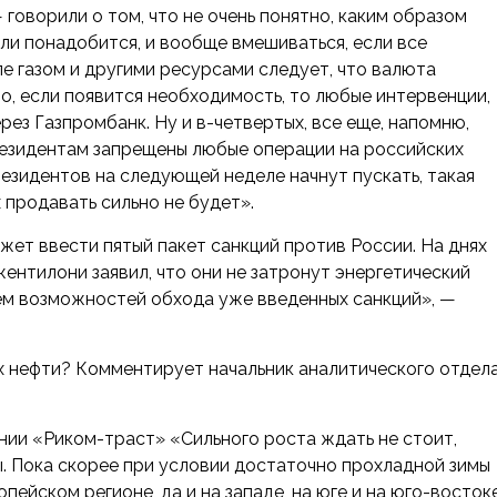
 говорили о том, что не очень понятно, каким образом
ли понадобится, и вообще вмешиваться, если все
ле газом и другими ресурсами следует, что валюта
о, если появится необходимость, то любые интервенции,
ез Газпромбанк. Ну и в-четвертых, все еще, напомню,
резидентам запрещены любые операции на российских
резидентов на следующей неделе начнут пускать, такая
продавать сильно не будет».
ет ввести пятый пакет санкций против России. На днях
нтилони заявил, что они не затронут энергетический
ем возможностей обхода уже введенных санкций», —
х нефти? Комментирует начальник аналитического отдел
ании «Риком-траст»
«Сильного роста ждать не стоит,
ы. Пока скорее при условии достаточно прохладной зимы
опейском регионе, да и на западе, на юге и на юго-восток