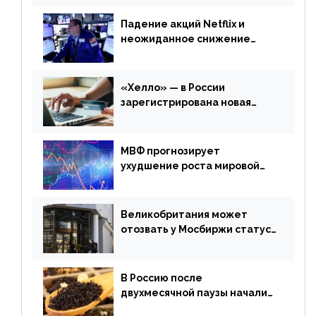
Падение акций Netflix и
неожиданное снижение
запасов нефти в США. Обзор
финансового рынка от 20
апреля
«Хелло» — в России
зарегистрирована новая
платежная система
МВФ прогнозирует
ухудшение роста мировой
экономики. Обзор
финансового рынка от 19
апреля
Великобритания может
отозвать у Мосбиржи статус
признанной биржи
В Россию после
двухмесячной паузы начали
поставлять индийские чай и