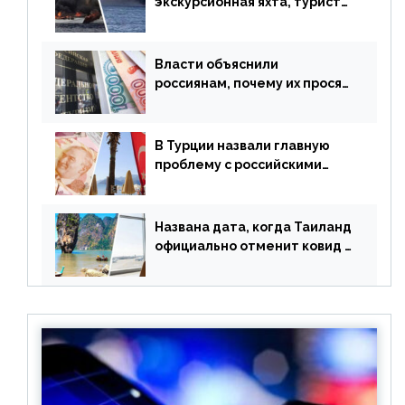
экскурсионная яхта, туристы
в шоке
Власти объяснили
россиянам, почему их просят
доплачивать за уже
купленные туры
В Турции назвали главную
проблему с российскими
туристами: предложено
оплачивать их по бартеру
Названа дата, когда Таиланд
официально отменит ковид и
все его ограничения