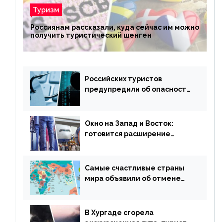
Туризм
Россиянам рассказали, куда сейчас им можно
получить туристический шенген
Российских туристов
предупредили об опасности
потери денег из-за
сезонного мошенничества
Окно на Запад и Восток:
готовится расширение
авиаперевозки в популярную
у россиян страну
Самые счастливые страны
мира объявили об отмене
ограничений
В Хургаде сгорела