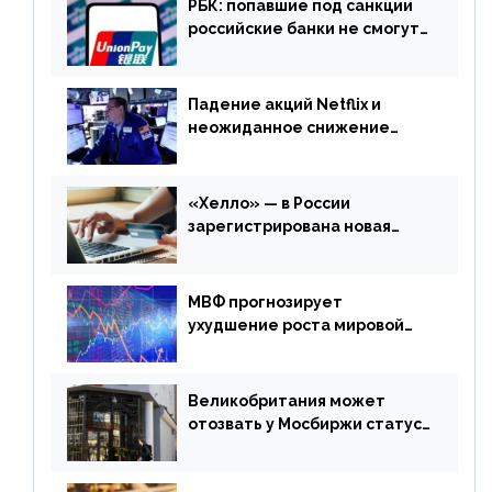
РБК: попавшие под санкции
российские банки не смогут
выпускать карты UnionPay
Падение акций Netflix и
неожиданное снижение
запасов нефти в США. Обзор
финансового рынка от 20
апреля
«Хелло» — в России
зарегистрирована новая
платежная система
МВФ прогнозирует
ухудшение роста мировой
экономики. Обзор
финансового рынка от 19
апреля
Великобритания может
отозвать у Мосбиржи статус
признанной биржи