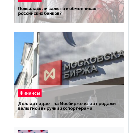
Появилась ли валюта в обменниках
российских банков?
Финансы
Доллар падает на Мосбирже из-за продажи
валютной выручки экспортерами