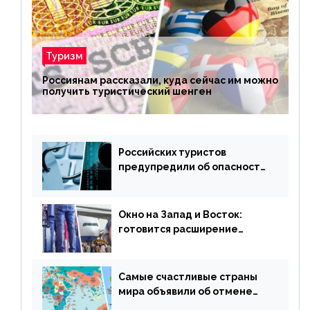
Туризм
Россиянам рассказали, куда сейчас им можно
получить туристический шенген
Российских туристов
предупредили об опасности
потери денег из-за
сезонного мошенничества
Окно на Запад и Восток:
готовится расширение
авиаперевозки в популярную
у россиян страну
Самые счастливые страны
мира объявили об отмене
ограничений