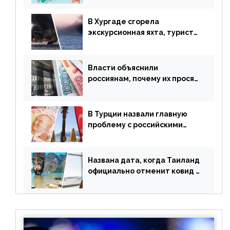
В Хургаде сгорела
экскурсионная яхта, туристы
в шоке
Власти объяснили
россиянам, почему их просят
доплачивать за уже
купленные туры
В Турции назвали главную
проблему с российскими
туристами: предложено
оплачивать их по бартеру
Названа дата, когда Таиланд
официально отменит ковид и
все его ограничения