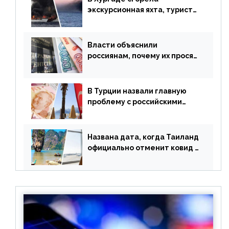
экскурсионная яхта, туристы
в шоке
Власти объяснили
россиянам, почему их просят
доплачивать за уже
купленные туры
В Турции назвали главную
проблему с российскими
туристами: предложено
оплачивать их по бартеру
Названа дата, когда Таиланд
официально отменит ковид и
все его ограничения