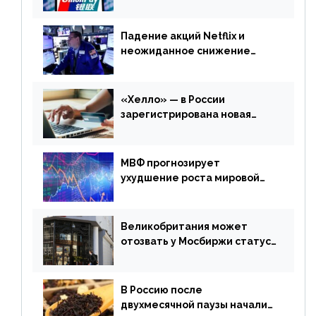
выпускать карты UnionPay
Падение акций Netflix и
неожиданное снижение
запасов нефти в США. Обзор
финансового рынка от 20
апреля
«Хелло» — в России
зарегистрирована новая
платежная система
МВФ прогнозирует
ухудшение роста мировой
экономики. Обзор
финансового рынка от 19
апреля
Великобритания может
отозвать у Мосбиржи статус
признанной биржи
В Россию после
двухмесячной паузы начали