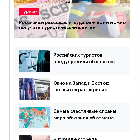
Туризм
Россиянам рассказали, куда сейчас им можно
получить туристический шенген
Российских туристов
предупредили об опасности
потери денег из-за
сезонного мошенничества
Окно на Запад и Восток:
готовится расширение
авиаперевозки в популярную
у россиян страну
Самые счастливые страны
мира объявили об отмене
ограничений
В Хургаде сгорела