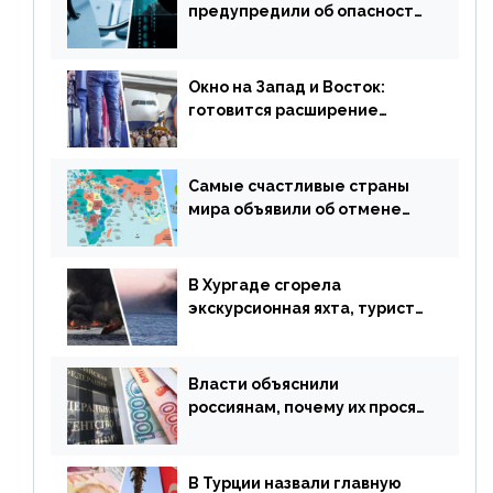
предупредили об опасности
потери денег из-за
сезонного мошенничества
Окно на Запад и Восток:
готовится расширение
авиаперевозки в популярную
у россиян страну
Самые счастливые страны
мира объявили об отмене
ограничений
В Хургаде сгорела
экскурсионная яхта, туристы
в шоке
Власти объяснили
россиянам, почему их просят
доплачивать за уже
купленные туры
В Турции назвали главную