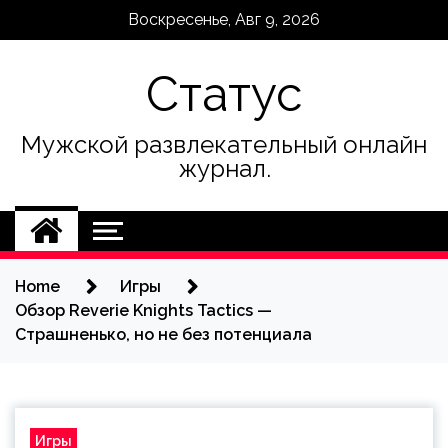
Skip
Воскресенье, Авг 9, 2026
to
content
Статус
Мужской развлекательный онлайн
журнал.
Home
Игры
Обзор Reverie Knights Tactics —
Страшненько, но не без потенциала
Игры