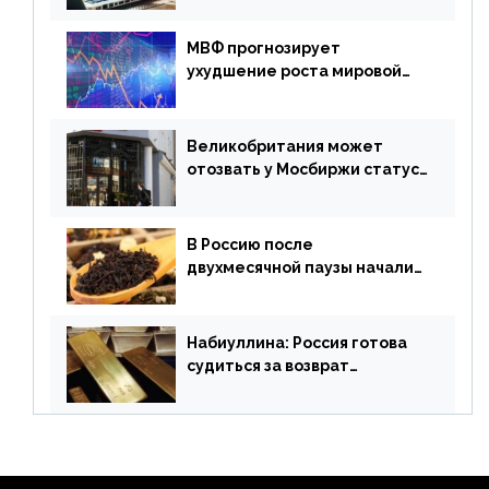
МВФ прогнозирует
ухудшение роста мировой
экономики. Обзор
финансового рынка от 19
апреля
Великобритания может
отозвать у Мосбиржи статус
признанной биржи
В Россию после
двухмесячной паузы начали
поставлять индийские чай и
рис
Набиуллина: Россия готова
судиться за возврат
замороженных резервов
страны