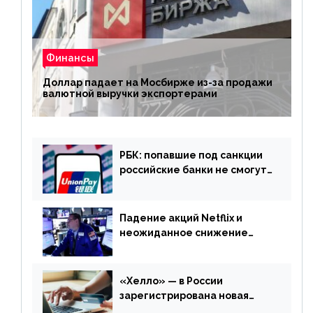
Финансы
Доллар падает на Мосбирже из-за продажи
валютной выручки экспортерами
РБК: попавшие под санкции
российские банки не смогут
выпускать карты UnionPay
Падение акций Netflix и
неожиданное снижение
запасов нефти в США. Обзор
финансового рынка от 20
апреля
«Хелло» — в России
зарегистрирована новая
платежная система