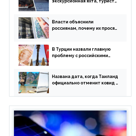
экскурсионная яхта, туристы
в шоке
Власти объяснили
россиянам, почему их просят
доплачивать за уже
купленные туры
В Турции назвали главную
проблему с российскими
туристами: предложено
оплачивать их по бартеру
Названа дата, когда Таиланд
официально отменит ковид и
все его ограничения