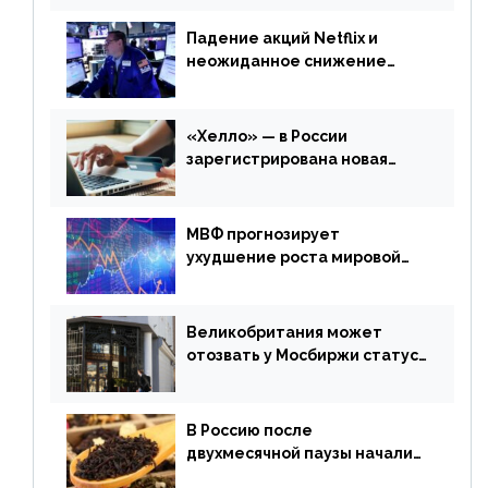
Падение акций Netflix и
неожиданное снижение
запасов нефти в США. Обзор
финансового рынка от 20
апреля
«Хелло» — в России
зарегистрирована новая
платежная система
МВФ прогнозирует
ухудшение роста мировой
экономики. Обзор
финансового рынка от 19
апреля
Великобритания может
отозвать у Мосбиржи статус
признанной биржи
В Россию после
двухмесячной паузы начали
поставлять индийские чай и