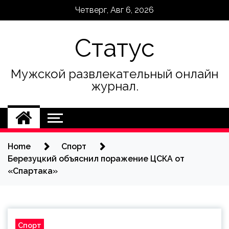
Skip
Четверг, Авг 6, 2026
to
content
Статус
Мужской развлекательный онлайн
журнал.
Home
Спорт
Березуцкий объяснил поражение ЦСКА от
«Спартака»
Спорт