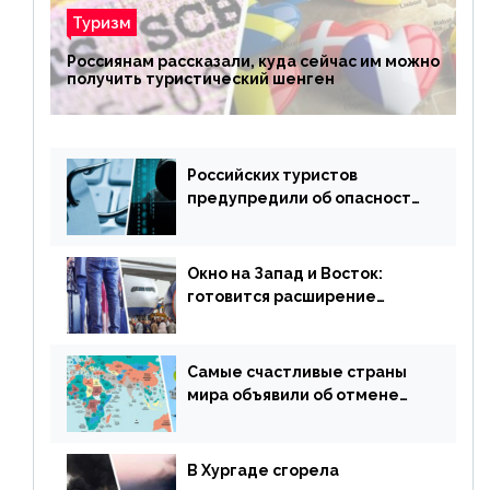
Туризм
Россиянам рассказали, куда сейчас им можно
получить туристический шенген
Российских туристов
предупредили об опасности
потери денег из-за
сезонного мошенничества
Окно на Запад и Восток:
готовится расширение
авиаперевозки в популярную
у россиян страну
Самые счастливые страны
мира объявили об отмене
ограничений
В Хургаде сгорела