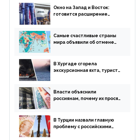
Окно на Запад и Восток:
готовится расширение
авиаперевозки в популярную
у россиян страну
Самые счастливые страны
мира объявили об отмене
ограничений
В Хургаде сгорела
экскурсионная яхта, туристы
в шоке
Власти объяснили
россиянам, почему их просят
доплачивать за уже
купленные туры
В Турции назвали главную
проблему с российскими
туристами: предложено
оплачивать их по бартеру