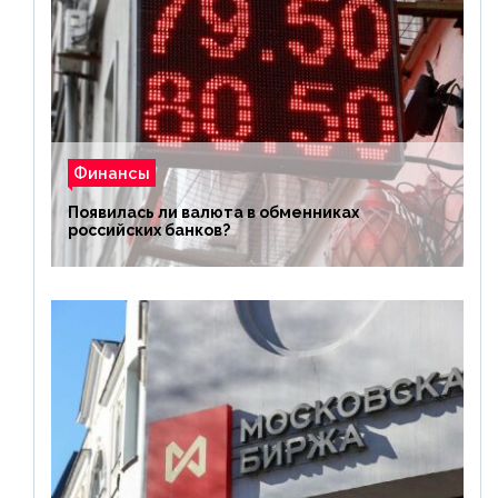
Финансы
Появилась ли валюта в обменниках
российских банков?