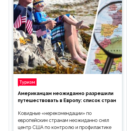
Туризм
Американцам неожиданно разрешили
путешествовать в Европу: список стран
Ковидные «нерекомендации» по
европейским странам неожиданно снял
центр США по контролю и профилактике