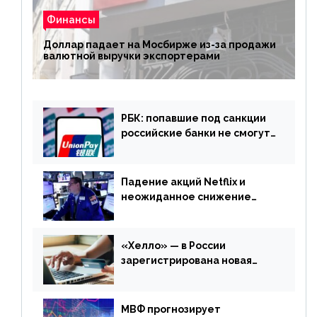
Финансы
Доллар падает на Мосбирже из-за продажи
валютной выручки экспортерами
РБК: попавшие под санкции
российские банки не смогут
выпускать карты UnionPay
Падение акций Netflix и
неожиданное снижение
запасов нефти в США. Обзор
финансового рынка от 20
апреля
«Хелло» — в России
зарегистрирована новая
платежная система
МВФ прогнозирует