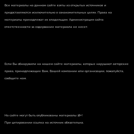
Все материалы на данном сайте взяты из открытых источников и
предоставляются исключительно в ознакомительных целях. Права на
материалы принадлежат их владельцам. Администрация сайта
ответственности за содержание материала не несет.
Если Вы обнаружили на нашем сайте материалы, которые нарушают авторские
права, принадлежащие Вам, Вашей компании или организации, пожалуйста,
сообщите нам.
На сайте могут быть опубликованы материалы 18+!
При цитировании ссылка на источник обязательна.