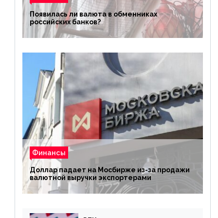
Появилась ли валюта в обменниках
российских банков?
Финансы
Доллар падает на Мосбирже из-за продажи
валютной выручки экспортерами