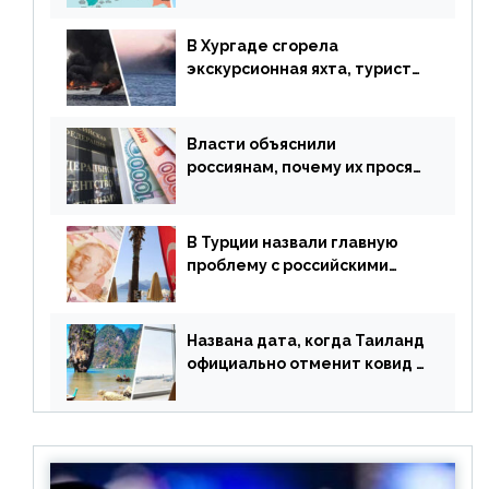
В Хургаде сгорела
экскурсионная яхта, туристы
в шоке
Власти объяснили
россиянам, почему их просят
доплачивать за уже
купленные туры
В Турции назвали главную
проблему с российскими
туристами: предложено
оплачивать их по бартеру
Названа дата, когда Таиланд
официально отменит ковид и
все его ограничения