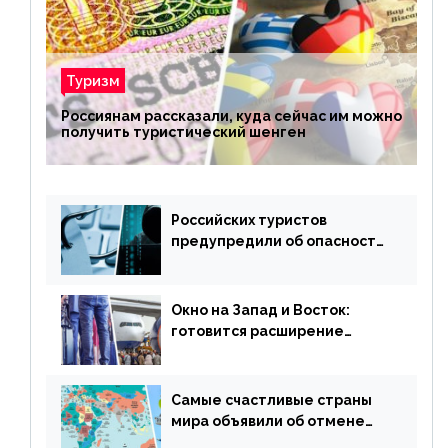
Туризм
Россиянам рассказали, куда сейчас им можно
получить туристический шенген
Российских туристов
предупредили об опасности
потери денег из-за
сезонного мошенничества
Окно на Запад и Восток:
готовится расширение
авиаперевозки в популярную
у россиян страну
Самые счастливые страны
мира объявили об отмене
ограничений