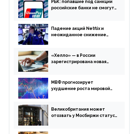
РБК: попавшие под санкции
российские банки не смогут
выпускать карты UnionPay
Падение акций Netflix и
неожиданное снижение
запасов нефти в США. Обзор
финансового рынка от 20
апреля
«Хелло» — в России
зарегистрирована новая
платежная система
МВФ прогнозирует
ухудшение роста мировой
экономики. Обзор
финансового рынка от 19
апреля
Великобритания может
отозвать у Мосбиржи статус
признанной биржи