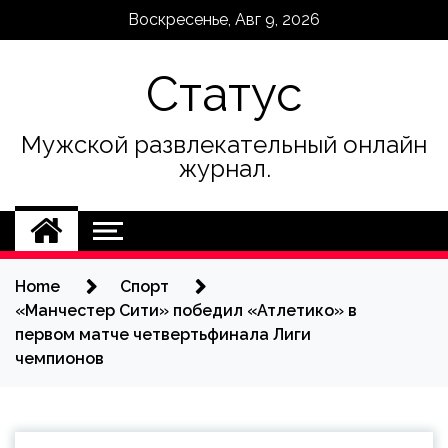
Skip
Воскресенье, Авг 9, 2026
to
content
Статус
Мужской развлекательный онлайн
журнал.
Home
Спорт
«Манчестер Сити» победил «Атлетико» в
первом матче четвертьфинала Лиги
чемпионов