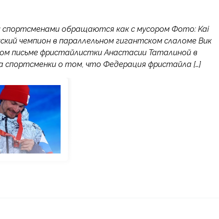
ми спортсменами обращаются как с мусором Фото: Kai
ийский чемпион в параллельном гигантском слаломе Вик
том письме фристайлистки Анастасии Таталиной в
 спортсменки о том, что Федерация фристайла […]