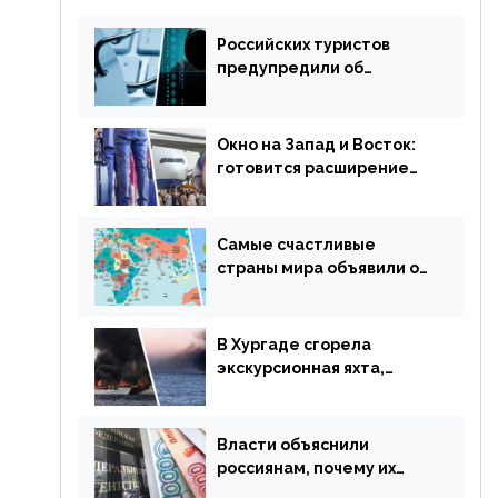
Российских туристов
предупредили об
опасности потери денег
из-за сезонного
мошенничества
Окно на Запад и Восток:
готовится расширение
авиаперевозки в
популярную у россиян
страну
Самые счастливые
страны мира объявили об
отмене ограничений
В Хургаде сгорела
экскурсионная яхта,
туристы в шоке
Власти объяснили
россиянам, почему их
просят доплачивать за