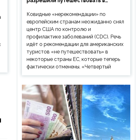
разрешили путешествовать в
Европу: список стран
Ковидные «нерекомендации» по
а
европейским странам неожиданно снял
центр США по контролю и
профилактике заболеваний (CDC). Речь
3
идёт о рекомендации для американских
туристов «не путешествовать» в
некоторые страны ЕС, которые теперь
фактически отменены. «Четвертый
м