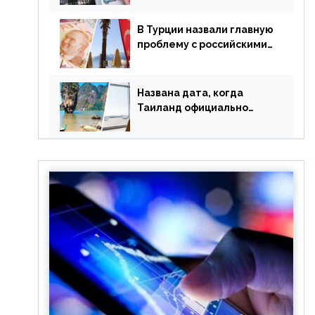
уже купленные туры
В Турции назвали главную
проблему с российскими
туристами: предложено
оплачивать их по бартеру
Названа дата, когда
Таиланд официально
отменит ковид и все его
ограничения