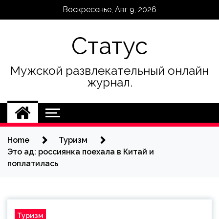
Skip
Воскресенье, Авг 9, 2026
to
content
Статус
Мужской развлекательный онлайн
журнал.
Home
Туризм
Это ад: россиянка поехала в Китай и
поплатилась
Туризм