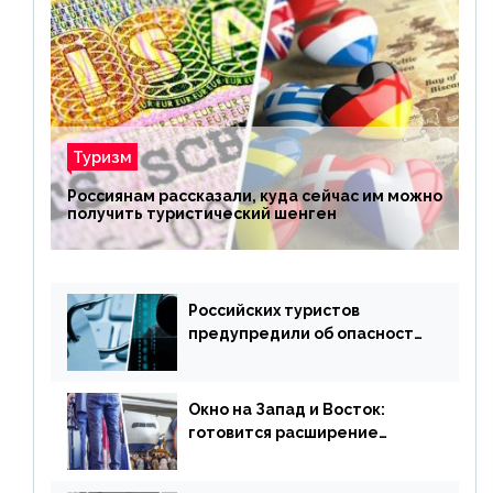
Туризм
Россиянам рассказали, куда сейчас им можно
получить туристический шенген
Российских туристов
предупредили об опасности
потери денег из-за
сезонного мошенничества
Окно на Запад и Восток:
готовится расширение
авиаперевозки в популярную
у россиян страну