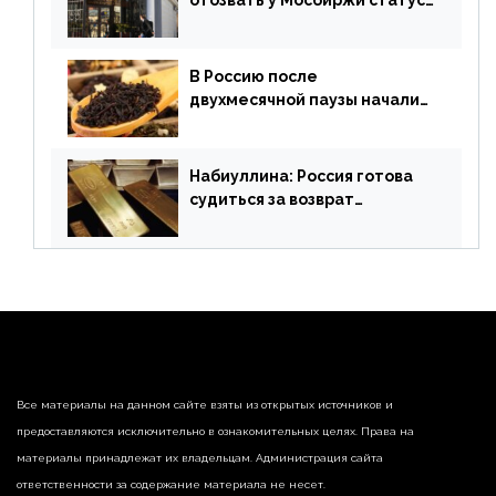
отозвать у Мосбиржи статус
признанной биржи
В Россию после
двухмесячной паузы начали
поставлять индийские чай и
рис
Набиуллина: Россия готова
судиться за возврат
замороженных резервов
страны
Все материалы на данном сайте взяты из открытых источников и
предоставляются исключительно в ознакомительных целях. Права на
материалы принадлежат их владельцам. Администрация сайта
ответственности за содержание материала не несет.