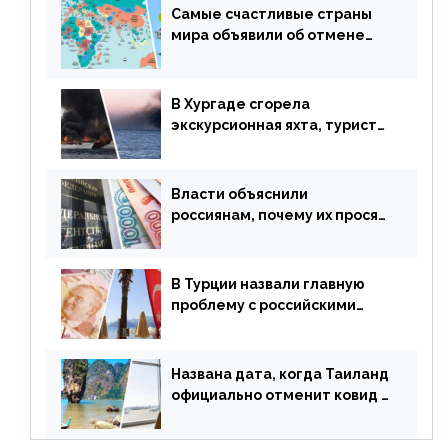
Самые счастливые страны
мира объявили об отмене
ограничений
В Хургаде сгорела
экскурсионная яхта, туристы
в шоке
Власти объяснили
россиянам, почему их просят
доплачивать за уже
купленные туры
В Турции назвали главную
проблему с российскими
туристами: предложено
оплачивать их по бартеру
Названа дата, когда Таиланд
официально отменит ковид и
все его ограничения