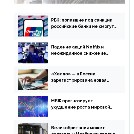
РБК: попавшие под санкции
российские банки не смогут
выпускать карты UnionPay
Падение акций Netflix и
неожиданное снижение
запасов нефти в США. Обзор
финансового рынка от 20
апреля
«Хелло» — в России
зарегистрирована новая
платежная система
МВФ прогнозирует
ухудшение роста мировой
экономики. Обзор
финансового рынка от 19
апреля
Великобритания может