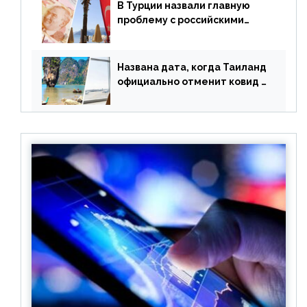
В Турции назвали главную
проблему с российскими
туристами: предложено
оплачивать их по бартеру
Названа дата, когда Таиланд
официально отменит ковид и
все его ограничения