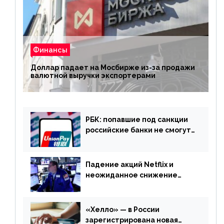
Финансы
Доллар падает на Мосбирже из-за продажи
валютной выручки экспортерами
РБК: попавшие под санкции
российские банки не смогут
выпускать карты UnionPay
Падение акций Netflix и
неожиданное снижение
запасов нефти в США. Обзор
финансового рынка от 20
апреля
«Хелло» — в России
зарегистрирована новая