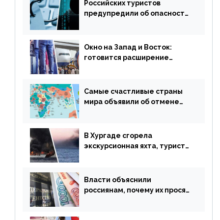
Российских туристов
предупредили об опасности
потери денег из-за
сезонного мошенничества
Окно на Запад и Восток:
готовится расширение
авиаперевозки в популярную
у россиян страну
Самые счастливые страны
мира объявили об отмене
ограничений
В Хургаде сгорела
экскурсионная яхта, туристы
в шоке
Власти объяснили
россиянам, почему их просят
доплачивать за уже
купленные туры