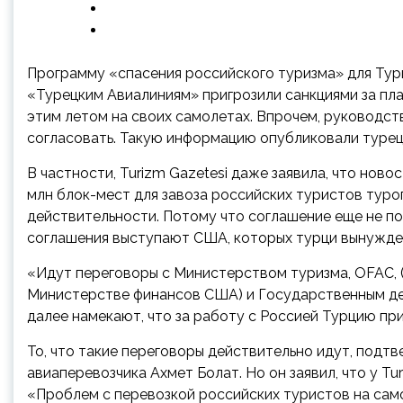
Программу «спасения российского туризма» для Турц
«Турецким Авиалиниям» пригрозили санкциями за пл
этим летом на своих самолетах. Впрочем, руководс
согласовать. Такую информацию опубликовали турец
В частности, Turizm Gazetesi даже заявила, что новост
млн блок-мест для завоза российских туристов туро
действительности. Потому что соглашение еще не по
соглашения выступают США, которых турци вынужден
«Идут переговоры с Министерством туризма, OFAC, 
Министерстве финансов США) и Государственным де
далее намекают, что за работу с Россией Турцию при
То, что такие переговоры действительно идут, подт
авиаперевозчика Ахмет Болат. Но он заявил, что у Tur
«Проблем с перевозкой российских туристов на самоле