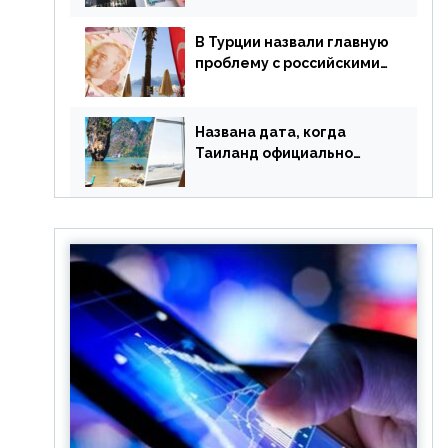
уже купленные туры
В Турции назвали главную
проблему с российскими
туристами: предложено
оплачивать их по бартеру
Названа дата, когда
Таиланд официально
отменит ковид и все его
ограничения