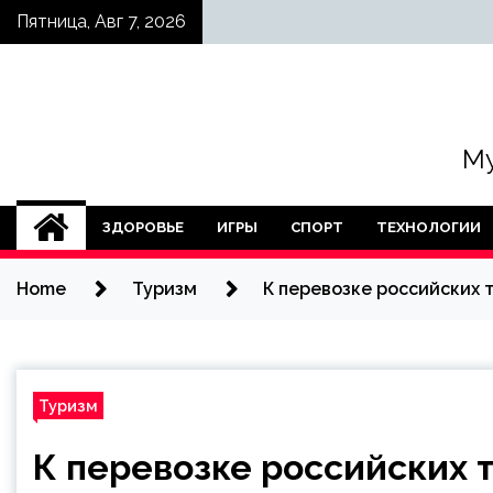
Skip
Пятница, Авг 7, 2026
to
content
Му
ЗДОРОВЬЕ
ИГРЫ
СПОРТ
ТЕХНОЛОГИИ
Home
Туризм
К перевозке российских 
Туризм
К перевозке российских 