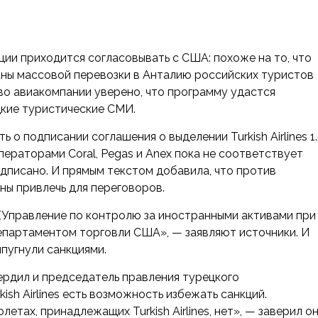
ии приходится согласовывать с США: похоже на то, что
аны массовой перевозки в Анталию российских туристов
тво авиакомпании
уверено, что программу удастся
кие туристические СМИ.
ь о подписании соглашения о выделении Turkish Airlines 1
ператорами Coral, Pegas и Anex пока не соответствует
дписано. И прямым текстом добавила, что против
ы привлечь для переговоров.
(Управление по контролю за иностранными активами при
партаментом торговли США», — заявляют источники. И
пугнули санкциями.
вердил и председатель правления турецкого
kish Airlines есть возможность избежать санкций.
тах, принадлежащих Turkish Airlines, нет», — заверил он