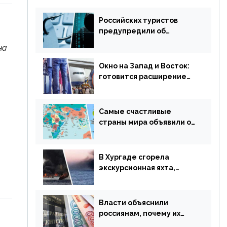
Российских туристов
предупредили об
опасности потери денег
на
из-за сезонного
мошенничества
Окно на Запад и Восток:
готовится расширение
авиаперевозки в
популярную у россиян
страну
Самые счастливые
страны мира объявили об
отмене ограничений
В Хургаде сгорела
экскурсионная яхта,
туристы в шоке
Власти объяснили
россиянам, почему их
просят доплачивать за