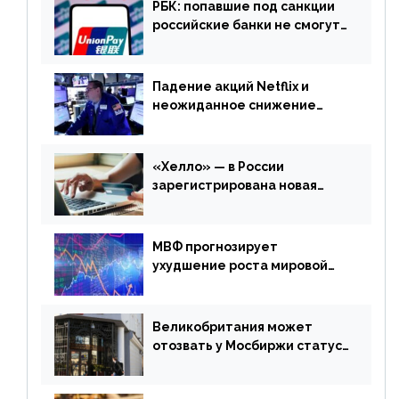
РБК: попавшие под санкции
российские банки не смогут
выпускать карты UnionPay
Падение акций Netflix и
неожиданное снижение
запасов нефти в США. Обзор
финансового рынка от 20
апреля
«Хелло» — в России
зарегистрирована новая
платежная система
МВФ прогнозирует
ухудшение роста мировой
экономики. Обзор
финансового рынка от 19
апреля
Великобритания может
отозвать у Мосбиржи статус
признанной биржи