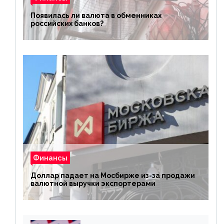
Появилась ли валюта в обменниках
российских банков?
Финансы
Доллар падает на Мосбирже из-за продажи
валютной выручки экспортерами