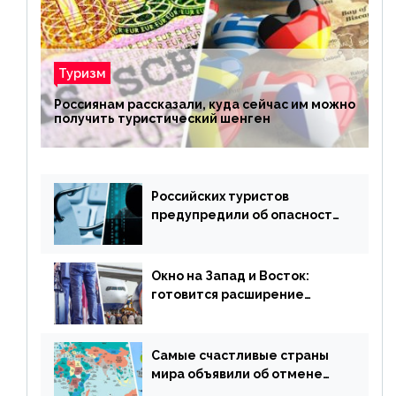
Туризм
Россиянам рассказали, куда сейчас им можно
получить туристический шенген
Российских туристов
предупредили об опасности
потери денег из-за
сезонного мошенничества
Окно на Запад и Восток:
готовится расширение
авиаперевозки в популярную
у россиян страну
Самые счастливые страны
мира объявили об отмене
ограничений