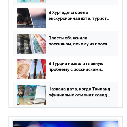
В Хургаде сгорела
экскурсионная яхта, туристы
в шоке
Власти объяснили
россиянам, почему их просят
доплачивать за уже
купленные туры
В Турции назвали главную
проблему с российскими
туристами: предложено
оплачивать их по бартеру
Названа дата, когда Таиланд
официально отменит ковид и
все его ограничения