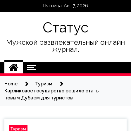
Skip
Пятница, Авг 7, 2026
to
content
Статус
Мужской развлекательный онлайн
журнал.
Home
Туризм
Карликовое государство решило стать
новым Дубаем для туристов
Туризм