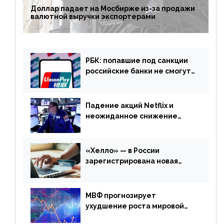
Доллар падает на Мосбирже из-за продажи
валютной выручки экспортерами
РБК: попавшие под санкции
российские банки не смогут
выпускать карты UnionPay
Падение акций Netflix и
неожиданное снижение
запасов нефти в США. Обзор
финансового рынка от 20
апреля
«Хелло» — в России
зарегистрирована новая
платежная система
МВФ прогнозирует
ухудшение роста мировой
экономики. Обзор