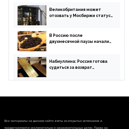
финансового рынка от 19
апреля
Великобритания может
отозвать у Мосбиржи статус
признанной биржи
В Россию после
двухмесячной паузы начали
поставлять индийские чай и
рис
Набиуллина: Россия готова
судиться за возврат
замороженных резервов
страны
Все материалы на данном сайте взяты из открытых источников и
предоставляются исключительно в ознакомительных целях. Права на