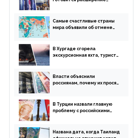
авиаперевозки в популярную
у россиян страну
Самые счастливые страны
мира объявили об отмене
ограничений
В Хургаде сгорела
экскурсионная яхта, туристы
в шоке
Власти объяснили
россиянам, почему их просят
доплачивать за уже
купленные туры
В Турции назвали главную
проблему с российскими
туристами: предложено
оплачивать их по бартеру
Названа дата, когда Таиланд