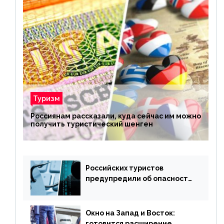
Туризм
Россиянам рассказали, куда сейчас им можно
получить туристический шенген
Российских туристов
предупредили об опасности
потери денег из-за
сезонного мошенничества
Окно на Запад и Восток:
готовится расширение