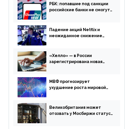
РБК: попавшие под санкции
российские банки не смогут
выпускать карты UnionPay
Падение акций Netflix и
неожиданное снижение
запасов нефти в США. Обзор
финансового рынка от 20
апреля
«Хелло» — в России
зарегистрирована новая
платежная система
МВФ прогнозирует
ухудшение роста мировой
экономики. Обзор
финансового рынка от 19
апреля
Великобритания может
отозвать у Мосбиржи статус
признанной биржи