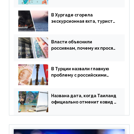
ограничений
В Хургаде сгорела
экскурсионная яхта, туристы
в шоке
Власти объяснили
россиянам, почему их просят
доплачивать за уже
купленные туры
В Турции назвали главную
проблему с российскими
туристами: предложено
оплачивать их по бартеру
Названа дата, когда Таиланд
официально отменит ковид и
все его ограничения