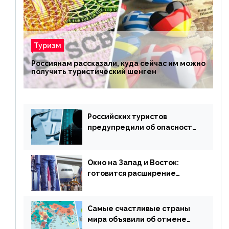
Туризм
Россиянам рассказали, куда сейчас им можно
получить туристический шенген
Российских туристов
предупредили об опасности
потери денег из-за
сезонного мошенничества
Окно на Запад и Восток:
готовится расширение
авиаперевозки в популярную
у россиян страну
Самые счастливые страны
мира объявили об отмене