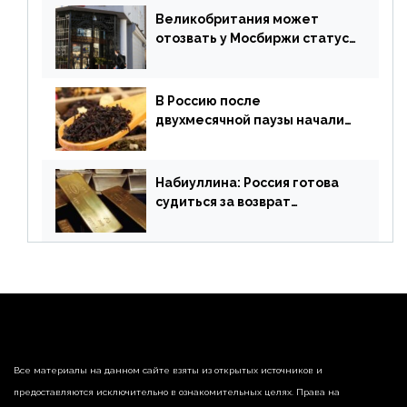
апреля
Великобритания может
отозвать у Мосбиржи статус
признанной биржи
В Россию после
двухмесячной паузы начали
поставлять индийские чай и
рис
Набиуллина: Россия готова
судиться за возврат
замороженных резервов
страны
Все материалы на данном сайте взяты из открытых источников и
предоставляются исключительно в ознакомительных целях. Права на