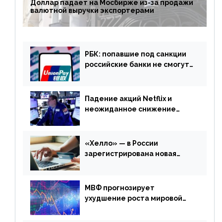
Доллар падает на Мосбирже из-за продажи
валютной выручки экспортерами
РБК: попавшие под санкции
российские банки не смогут
выпускать карты UnionPay
Падение акций Netflix и
неожиданное снижение
запасов нефти в США. Обзор
финансового рынка от 20
апреля
«Хелло» — в России
зарегистрирована новая
платежная система
МВФ прогнозирует
ухудшение роста мировой
экономики. Обзор
финансового рынка от 19