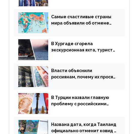
авиаперевозки в популярную
у россиян страну
Самые счастливые страны
мира объявили об отмене
ограничений
В Хургаде сгорела
экскурсионная яхта, туристы
в шоке
Власти объяснили
россиянам, почему их просят
доплачивать за уже
купленные туры
В Турции назвали главную
проблему с российскими
туристами: предложено
оплачивать их по бартеру
Названа дата, когда Таиланд
официально отменит ковид и