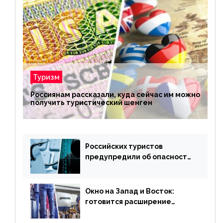
Туризм
Россиянам рассказали, куда сейчас им можно
получить туристический шенген
Российских туристов
предупредили об опасности
потери денег из-за
сезонного мошенничества
Окно на Запад и Восток:
готовится расширение
авиаперевозки в популярную
у россиян страну