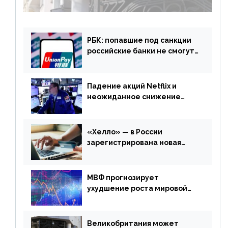
РБК: попавшие под санкции
российские банки не смогут
выпускать карты UnionPay
Падение акций Netflix и
неожиданное снижение
запасов нефти в США. Обзор
финансового рынка от 20
апреля
«Хелло» — в России
зарегистрирована новая
платежная система
МВФ прогнозирует
ухудшение роста мировой
экономики. Обзор
финансового рынка от 19
апреля
Великобритания может