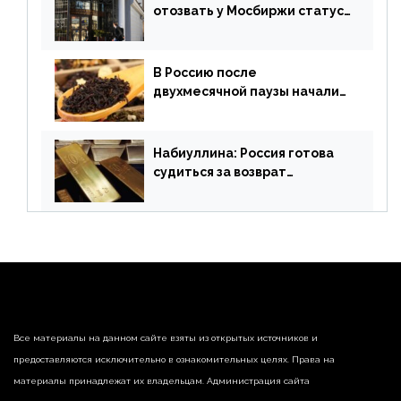
отозвать у Мосбиржи статус
признанной биржи
В Россию после
двухмесячной паузы начали
поставлять индийские чай и
рис
Набиуллина: Россия готова
судиться за возврат
замороженных резервов
страны
Все материалы на данном сайте взяты из открытых источников и
предоставляются исключительно в ознакомительных целях. Права на
материалы принадлежат их владельцам. Администрация сайта