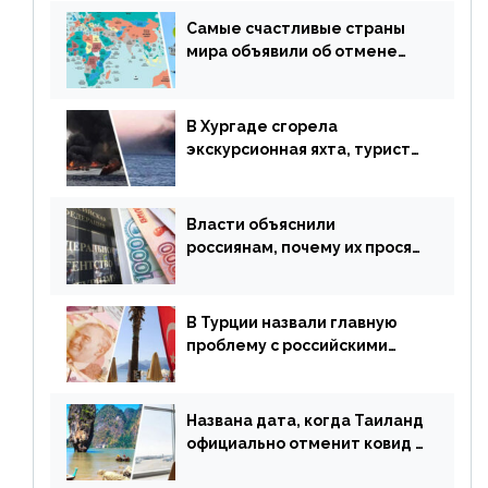
Самые счастливые страны
мира объявили об отмене
ограничений
В Хургаде сгорела
экскурсионная яхта, туристы
в шоке
Власти объяснили
россиянам, почему их просят
доплачивать за уже
купленные туры
В Турции назвали главную
проблему с российскими
туристами: предложено
оплачивать их по бартеру
Названа дата, когда Таиланд
официально отменит ковид и
все его ограничения