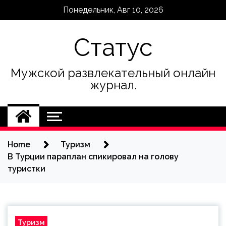
Skip
Понедельник, Авг 10, 2026
to
content
Статус
Мужской развлекательный онлайн
журнал.
Home
Туризм
В Турции параплан спикировал на голову
туристки
Туризм