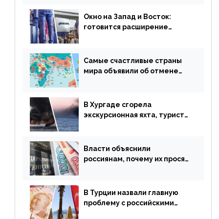
сезонного мошенничества
Окно на Запад и Восток:
готовится расширение
авиаперевозки в популярную
у россиян страну
Самые счастливые страны
мира объявили об отмене
ограничений
В Хургаде сгорела
экскурсионная яхта, туристы
в шоке
Власти объяснили
россиянам, почему их просят
доплачивать за уже
купленные туры
В Турции назвали главную
проблему с российскими
туристами: предложено