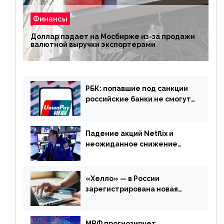
Финансы
Доллар падает на Мосбирже из-за продажи
валютной выручки экспортерами
РБК: попавшие под санкции
российские банки не смогут
выпускать карты UnionPay
Падение акций Netflix и
неожиданное снижение
запасов нефти в США. Обзор
финансового рынка от 20
апреля
«Хелло» — в России
зарегистрирована новая
платежная система
МВФ прогнозирует