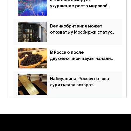
ухудшение роста мировой
экономики. Обзор
финансового рынка от 19
апреля
Великобритания может
отозвать у Мосбиржи статус
признанной биржи
В Россию после
двухмесячной паузы начали
поставлять индийские чай и
рис
Набиуллина: Россия готова
судиться за возврат
замороженных резервов
страны