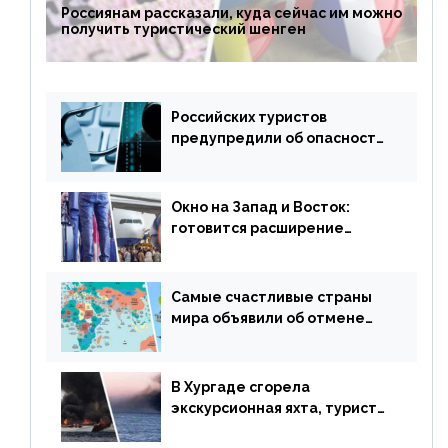
Россиянам рассказали, куда сейчас им можно
получить туристический шенген
Российских туристов
предупредили об опасности
потери денег из-за
сезонного мошенничества
Окно на Запад и Восток:
готовится расширение
авиаперевозки в популярную
у россиян страну
Самые счастливые страны
мира объявили об отмене
ограничений
В Хургаде сгорела
экскурсионная яхта, туристы
в шоке