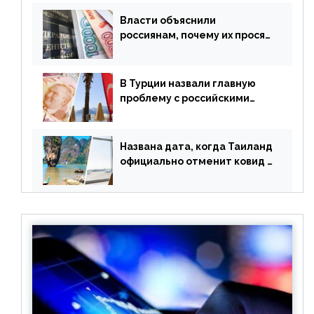
Власти объяснили
россиянам, почему их просят
доплачивать за уже
купленные туры
В Турции назвали главную
проблему с российскими
туристами: предложено
оплачивать их по бартеру
Названа дата, когда Таиланд
официально отменит ковид и
все его ограничения