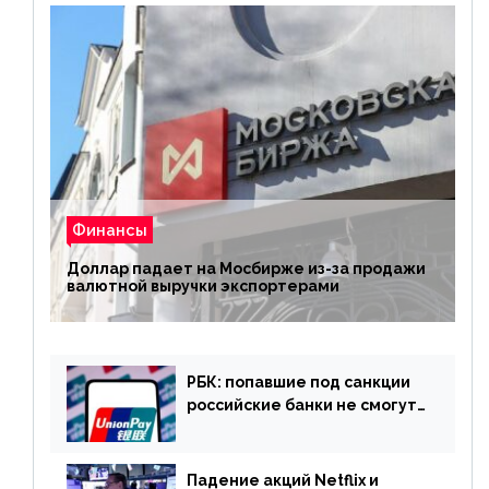
Финансы
Доллар падает на Мосбирже из-за продажи
валютной выручки экспортерами
РБК: попавшие под санкции
российские банки не смогут
выпускать карты UnionPay
Падение акций Netflix и