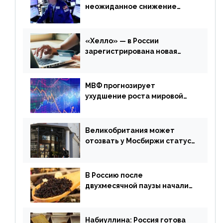
неожиданное снижение
запасов нефти в США. Обзор
финансового рынка от 20
апреля
«Хелло» — в России
зарегистрирована новая
платежная система
МВФ прогнозирует
ухудшение роста мировой
экономики. Обзор
финансового рынка от 19
апреля
Великобритания может
отозвать у Мосбиржи статус
признанной биржи
В Россию после
двухмесячной паузы начали
поставлять индийские чай и
рис
Набиуллина: Россия готова