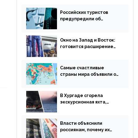
Российских туристов
предупредили об
опасности потери денег
из-за сезонного
мошенничества
Окно на Запад и Восток:
готовится расширение
авиаперевозки в
популярную у россиян
страну
Самые счастливые
страны мира объявили об
отмене ограничений
В Хургаде сгорела
экскурсионная яхта,
туристы в шоке
Власти объяснили
россиянам, почему их
просят доплачивать за