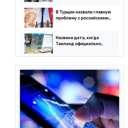
уже купленные туры
В Турции назвали главную
проблему с российскими
туристами: предложено
оплачивать их по бартеру
Названа дата, когда
Таиланд официально
отменит ковид и все его
ограничения