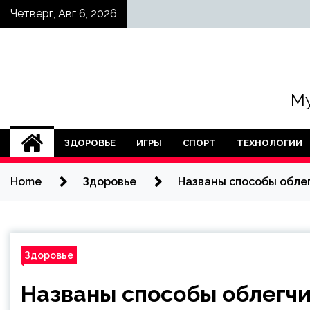
Skip
Четверг, Авг 6, 2026
to
content
Му
ЗДОРОВЬЕ
ИГРЫ
СПОРТ
ТЕХНОЛОГИИ
Home
Здоровье
Названы способы обле
Здоровье
Названы способы облегч