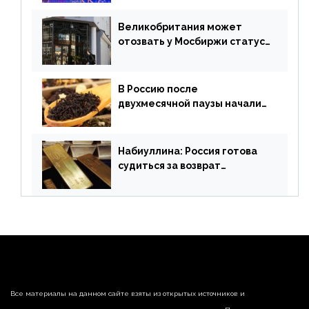
финансового рынка от 19
апреля
Великобритания может
отозвать у Мосбиржи статус
признанной биржи
В Россию после
двухмесячной паузы начали
поставлять индийские чай и
рис
Набиуллина: Россия готова
судиться за возврат
замороженных резервов
страны
Все материалы на данном сайте взяты из открытых источников и