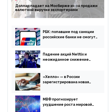
Доллар падает на Мосбирже из-за продажи
валютной выручки экспортерами
РБК: попавшие под санкции
российские банки не смогут
выпускать карты UnionPay
Падение акций Netflix и
неожиданное снижение
запасов нефти в США. Обзор
финансового рынка от 20
апреля
«Хелло» — в России
зарегистрирована новая
платежная система
МВФ прогнозирует
ухудшение роста мировой
экономики. Обзор