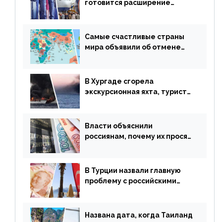
готовится расширение
авиаперевозки в популярную
у россиян страну
Самые счастливые страны
мира объявили об отмене
ограничений
В Хургаде сгорела
экскурсионная яхта, туристы
в шоке
Власти объяснили
россиянам, почему их просят
доплачивать за уже
купленные туры
В Турции назвали главную
проблему с российскими
туристами: предложено
оплачивать их по бартеру
Названа дата, когда Таиланд