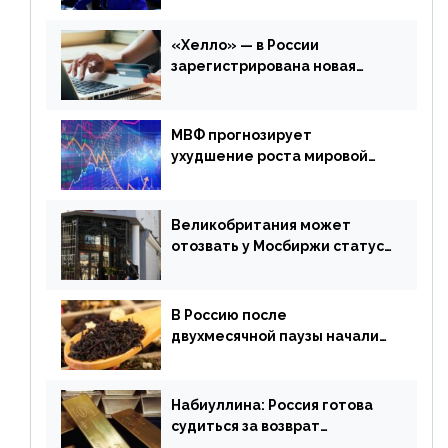
финансового рынка от 20
апреля
«Хелло» — в России
зарегистрирована новая
платежная система
МВФ прогнозирует
ухудшение роста мировой
экономики. Обзор
финансового рынка от 19
апреля
Великобритания может
отозвать у Мосбиржи статус
признанной биржи
В Россию после
двухмесячной паузы начали
поставлять индийские чай и
рис
Набиуллина: Россия готова
судиться за возврат
замороженных резервов