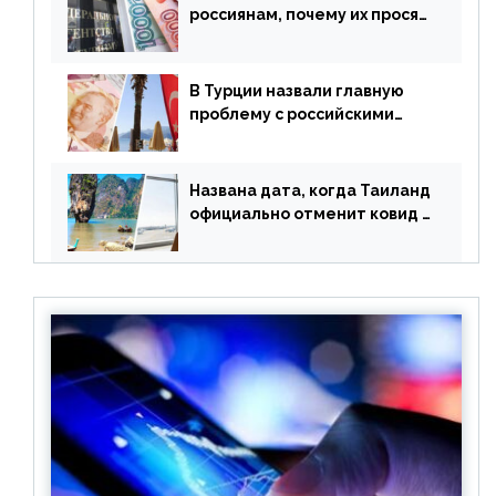
россиянам, почему их просят
доплачивать за уже
купленные туры
В Турции назвали главную
проблему с российскими
туристами: предложено
оплачивать их по бартеру
Названа дата, когда Таиланд
официально отменит ковид и
все его ограничения