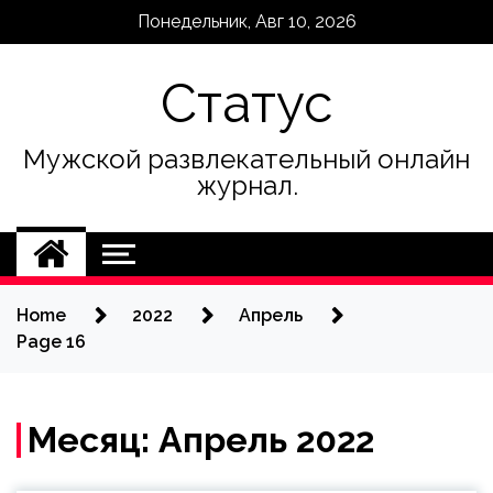
Skip
Понедельник, Авг 10, 2026
to
content
Статус
Мужской развлекательный онлайн
журнал.
Home
2022
Апрель
Page 16
Месяц:
Апрель 2022