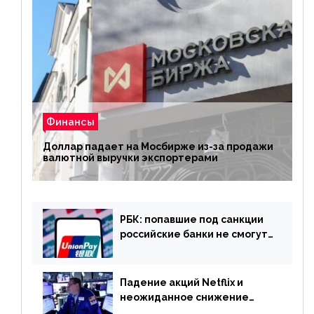
Финансы
Доллар падает на Мосбирже из-за продажи
валютной выручки экспортерами
РБК: попавшие под санкции
российские банки не смогут
выпускать карты UnionPay
Падение акций Netflix и
неожиданное снижение
запасов нефти в США. Обзор