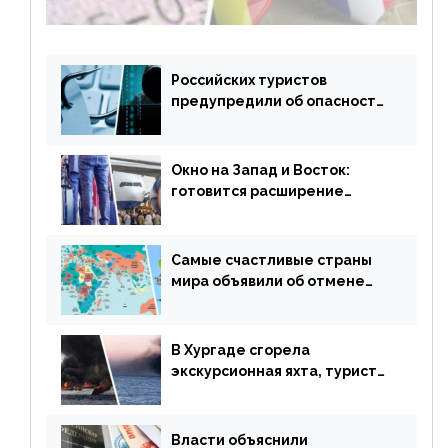
Российских туристов
предупредили об опасности
потери денег из-за
сезонного мошенничества
Окно на Запад и Восток:
готовится расширение
авиаперевозки в популярную
у россиян страну
Самые счастливые страны
мира объявили об отмене
ограничений
В Хургаде сгорела
экскурсионная яхта, туристы
в шоке
Власти объяснили