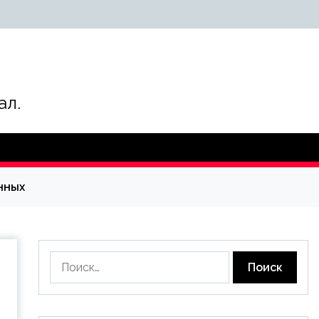
ал.
нных
Найти: