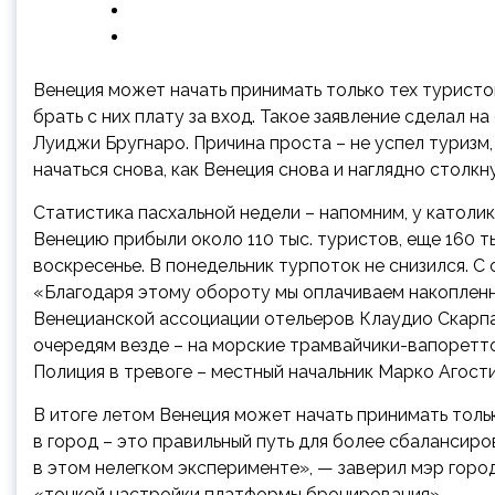
Венеция может начать принимать только тех турист
брать с них плату за вход. Такое заявление сделал на
Луиджи Бругнаро. Причина проста – не успел туризм,
начаться снова, как Венеция снова и наглядно столк
Статистика пасхальной недели – напомним, у католик
Венецию прибыли около 110 тыс. туристов, еще 160 ты
воскресенье. В понедельник турпоток не снизился. С
«Благодаря этому обороту мы оплачиваем накопленны
Венецианской ассоциации отельеров Клаудио Скарпа
очередям везде – на морские трамвайчики-вапоретто
Полиция в тревоге – местный начальник Марко Агост
В итоге летом Венеция может начать принимать толь
в город – это правильный путь для более сбалансир
в этом нелегком эксперименте», — заверил мэр город
«тонкой настройки платформы бронирования».