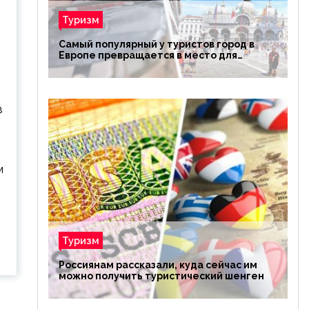
Туризм
Самый популярный у туристов город в
Европе превращается в место для
избранных
в
м
Туризм
Россиянам рассказали, куда сейчас им
можно получить туристический шенген