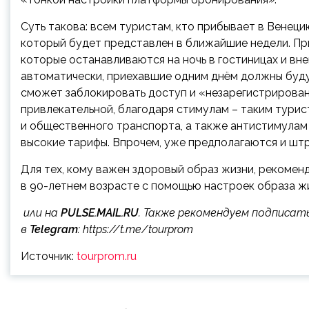
Суть такова: всем туристам, кто прибывает в Венеци
который будет представлен в ближайшие недели. При
которые останавливаются на ночь в гостиницах и вн
автоматически, приехавшие одним днём должны будут
сможет заблокировать доступ и «незарегистрирован
привлекательной, благодаря стимулам – таким тури
и общественного транспорта, а также антистимулам
высокие тарифы. Впрочем, уже предполагаются и шт
Для тех, кому важен здоровый образ жизни, рекомен
в 90-летнем возрасте с помощью настроек образа ж
или на
PULSE.MAIL.RU
. Также рекомендуем подписат
в
Telegram
:
https://t.me/tourprom
Источник:
tourprom.ru