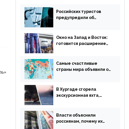
Российских туристов
предупредили об
опасности потери денег
из-за сезонного
мошенничества
Окно на Запад и Восток:
готовится расширение
авиаперевозки в
популярную у россиян
страну
Самые счастливые
страны мира объявили об
ть»
отмене ограничений
В Хургаде сгорела
экскурсионная яхта,
туристы в шоке
Власти объяснили
россиянам, почему их
просят доплачивать за