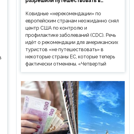
разрешили путешествовать в
Европу: список стран
Ковидные «нерекомендации» по
европейским странам неожиданно снял
центр США по контролю и
профилактике заболеваний (CDC). Речь
идёт о рекомендации для американских
туристов «не путешествовать» в
некоторые страны ЕС, которые теперь
в
фактически отменены. «Четвертый
и