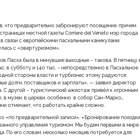
ов, что предварительно забронируют посещение, причем
 страницах местной газеты Corriere del Veneto мэр города
 в связи с
европейскими пасхальными каникулами,
нулась с «овертуризмом».
ов Пасха была в минувшие выходные – такова. В пятницу 
с. в субботу и 140 тыс. – непосредственно в Пасхальное
 одной стороны власти и турбизнес этому радуются:
е долги, поставщиков и зарплаты», — заявил директор
. С другой – туристический ажиотаж привёл к огромным
, в музеи, в церкви, особенно в собор Сан-Марко…
ини отмечает, что работать крайне сложно.
ко «по предварительной записи». «Бронирование поездк
ованного управления туризмом. Мы будем первыми в мире
а. По его словам, несколько месяцев потребуется для