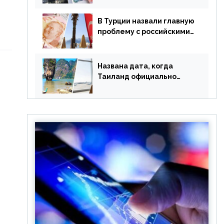
уже купленные туры
В Турции назвали главную
проблему с российскими
туристами: предложено
оплачивать их по бартеру
Названа дата, когда
Таиланд официально
отменит ковид и все его
ограничения