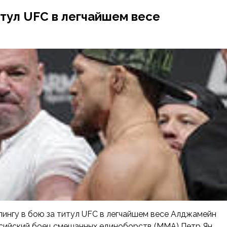
итул UFC в легчайшем весе
лингу в бою за титул UFC в легчайшем весе Алджамейн
Российский боец смешанных единоборств (ММА) Петр Ян