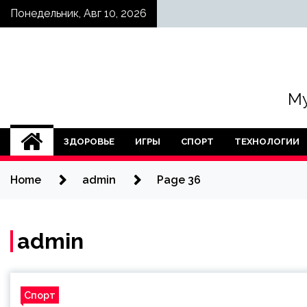
Skip
Понедельник, Авг 10, 2026
to
content
Му
ЗДОРОВЬЕ
ИГРЫ
СПОРТ
ТЕХНОЛОГИИ
Home
admin
Page 36
admin
Спорт