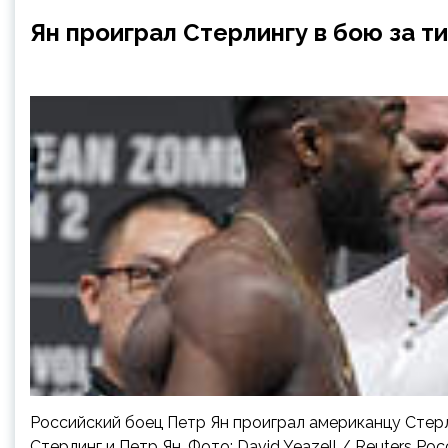
Ян проиграл Стерлингу в бою за т
Российский боец Петр Ян проиграл американцу Стер
Стерлинг и Петр Ян. Фото: David Yeazell / Reuters 