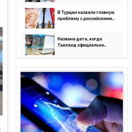
уже купленные туры
В Турции назвали главную
проблему с российскими
туристами: предложено
оплачивать их по бартеру
Названа дата, когда
Таиланд официально
отменит ковид и все его
ограничения
т