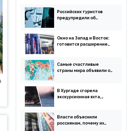
Российских туристов
предупредили об
опасности потери денег
из-за сезонного
мошенничества
Окно на Запад и Восток:
готовится расширение
авиаперевозки в
популярную у россиян
страну
Самые счастливые
страны мира объявили об
отмене ограничений
й
В Хургаде сгорела
экскурсионная яхта,
туристы в шоке
Власти объяснили
россиянам, почему их
просят доплачивать за