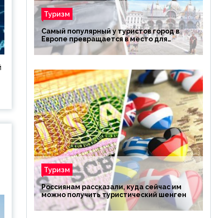
Туризм
Самый популярный у туристов город в
Европе превращается в место для
избранных
й
Туризм
Россиянам рассказали, куда сейчас им
можно получить туристический шенген