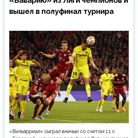
«Баварию» из Лиги чемпионов и
вышел в полуфинал турнира
«Вильярреал» сыграл вничью со счетом 1:1 с