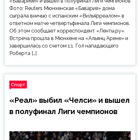
«Баварией» и вышел в полуфинал Лиги чемпионов
Фото: Reuters Мюнхенская «Бавария» дома
сыграла вничью с испанским «Вильярреалом» в
ответном матче четвертьфинала Лиги чемпионов.
Об этом сообщает корреспондент «Ленты.ру».
Встреча прошла в Мюнхене на «Альянц Арене» и
завершилась со счетом 1:1. Гол нападающего
Роберта […]
Спорт
«Реал» выбил «Челси» и вышел
в полуфинал Лиги чемпионов