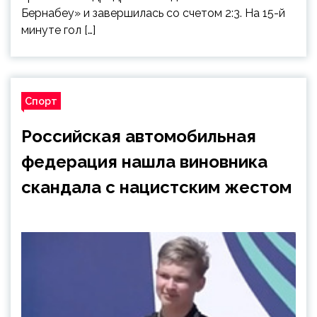
Бернабеу» и завершилась со счетом 2:3. На 15-й
минуте гол […]
Спорт
Российская автомобильная
федерация нашла виновника
скандала с нацистским жестом