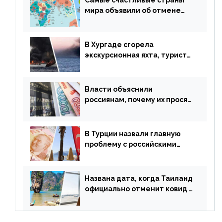
Самые счастливые страны
мира объявили об отмене
ограничений
В Хургаде сгорела
экскурсионная яхта, туристы
в шоке
Власти объяснили
россиянам, почему их просят
доплачивать за уже
купленные туры
В Турции назвали главную
проблему с российскими
туристами: предложено
оплачивать их по бартеру
Названа дата, когда Таиланд
официально отменит ковид и
все его ограничения