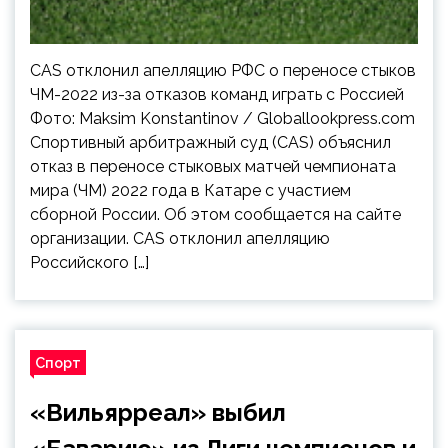
CAS отклонил апелляцию РФС о переносе стыков
ЧМ-2022 из-за отказов команд играть с Россией
Фото: Maksim Konstantinov / Globallookpress.com
Спортивный арбитражный суд (CAS) объяснил
отказ в переносе стыковых матчей чемпионата
мира (ЧМ) 2022 года в Катаре с участием
сборной России. Об этом сообщается на сайте
организации. CAS отклонил апелляцию
Российского […]
Спорт
«Вильярреал» выбил