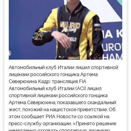
Автомобильный клуб Италии лишил спортивной
лицензии российского гонщика Артема
Северюхина Кадр: трансляция FIA
Автомобильный клуб Италии (ACI) лишил
спортивной лицензии российского гонщика
Артема Северюхина, показавшего скандальный
жест, похожий на нацистское приветствие. Об
этом сообщает РИА Новости со ссылкой на
пресс-службу организации. «Принято решение
немедленно отозвать спортивную лицензию