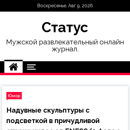
Skip
Воскресенье, Авг 9, 2026
to
content
Статус
Мужской развлекательный онлайн
журнал.
Юмор
Надувные скульптуры с
подсветкой в причудливой