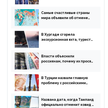
авиаперевозки в популярную
у россиян страну
Самые счастливые страны
мира объявили об отмене
ограничений
В Хургаде сгорела
экскурсионная яхта, туристы
в шоке
Власти объяснили
россиянам, почему их просят
доплачивать за уже
купленные туры
В Турции назвали главную
проблему с российскими
туристами: предложено
оплачивать их по бартеру
Названа дата, когда Таиланд
официально отменит ковид и