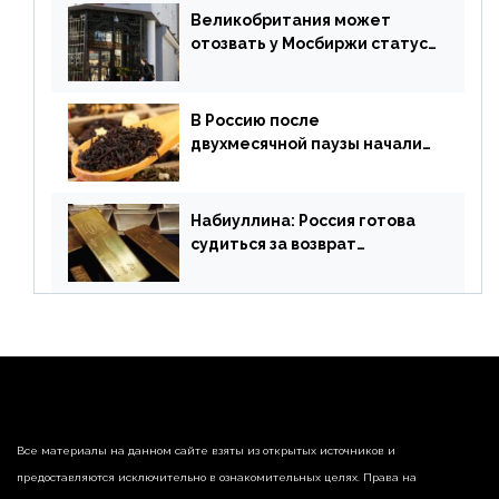
апреля
Великобритания может
отозвать у Мосбиржи статус
признанной биржи
В Россию после
двухмесячной паузы начали
поставлять индийские чай и
рис
Набиуллина: Россия готова
судиться за возврат
замороженных резервов
страны
Все материалы на данном сайте взяты из открытых источников и
предоставляются исключительно в ознакомительных целях. Права на