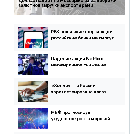
Доллар падает на Мосбирже из-за продажи
валютной выручки экспортерами
РБК: попавшие под санкции
российские банки не смогут
выпускать карты UnionPay
Падение акций Netflix и
неожиданное снижение
запасов нефти в США. Обзор
финансового рынка от 20
апреля
«Хелло» — в России
зарегистрирована новая
платежная система
МВФ прогнозирует
ухудшение роста мировой
экономики. Обзор
финансового рынка от 19