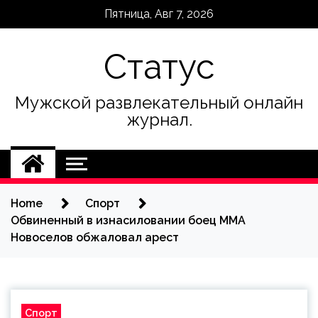
Skip
Пятница, Авг 7, 2026
to
content
Статус
Мужской развлекательный онлайн
журнал.
Home
Спорт
Обвиненный в изнасиловании боец ММА
Новоселов обжаловал арест
Спорт