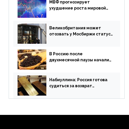
МВФ прогнозирует
ухудшение роста мировой
экономики. Обзор
финансового рынка от 19
апреля
Великобритания может
отозвать у Мосбиржи статус
признанной биржи
В Россию после
двухмесячной паузы начали
поставлять индийские чай и
рис
Набиуллина: Россия готова
судиться за возврат
замороженных резервов
страны