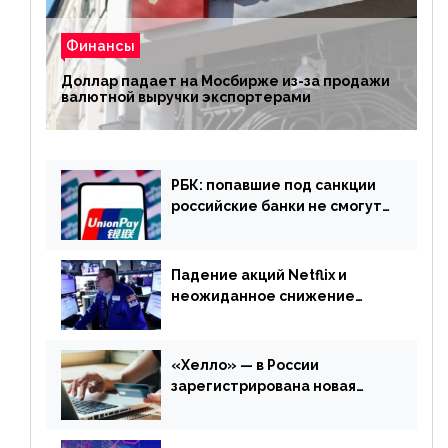
Финансы
Доллар падает на Мосбирже из-за продажи
валютной выручки экспортерами
РБК: попавшие под санкции
российские банки не смогут
выпускать карты UnionPay
Падение акций Netflix и
неожиданное снижение
запасов нефти в США. Обзор
финансового рынка от 20
апреля
«Хелло» — в России
зарегистрирована новая
платежная система