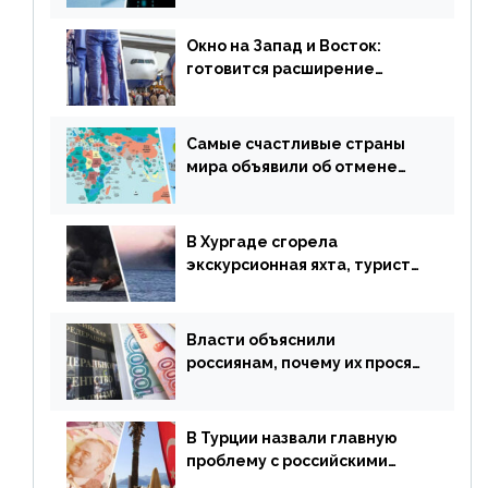
сезонного мошенничества
Окно на Запад и Восток:
готовится расширение
авиаперевозки в популярную
у россиян страну
Самые счастливые страны
мира объявили об отмене
ограничений
В Хургаде сгорела
экскурсионная яхта, туристы
в шоке
Власти объяснили
россиянам, почему их просят
доплачивать за уже
купленные туры
В Турции назвали главную
проблему с российскими
туристами: предложено