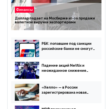
Финансы
Доллар падает на Мосбирже из-за продажи
валютной выручки экспортерами
РБК: попавшие под санкции
российские банки не смогут
выпускать карты UnionPay
Падение акций Netflix и
неожиданное снижение
запасов нефти в США. Обзор
финансового рынка от 20
апреля
«Хелло» — в России
зарегистрирована новая
платежная система