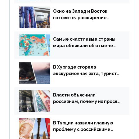
сезонного мошенничества
Окно на Запад и Восток:
готовится расширение
авиаперевозки в популярную
у россиян страну
Самые счастливые страны
мира объявили об отмене
ограничений
В Хургаде сгорела
экскурсионная яхта, туристы
в шоке
Власти объяснили
россиянам, почему их просят
доплачивать за уже
купленные туры
В Турции назвали главную
проблему с российскими
туристами: предложено