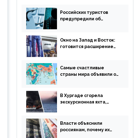
Российских туристов
предупредили об
опасности потери денег
из-за сезонного
мошенничества
Окно на Запад и Восток:
готовится расширение
авиаперевозки в
популярную у россиян
страну
Самые счастливые
страны мира объявили об
отмене ограничений
В Хургаде сгорела
экскурсионная яхта,
туристы в шоке
Власти объяснили
россиянам, почему их
просят доплачивать за