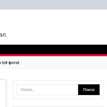
ал.
 (18 фото)
Найти: