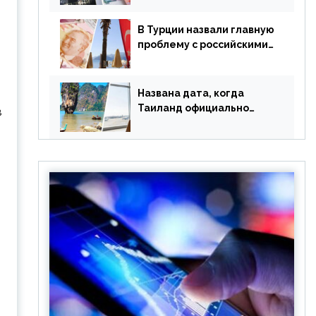
уже купленные туры
В Турции назвали главную
проблему с российскими
туристами: предложено
оплачивать их по бартеру
Названа дата, когда
Таиланд официально
в
отменит ковид и все его
ограничения