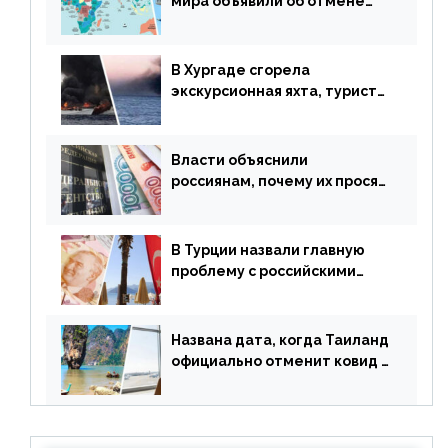
мира объявили об отмене
ограничений
В Хургаде сгорела
экскурсионная яхта, туристы
в шоке
Власти объяснили
россиянам, почему их просят
доплачивать за уже
купленные туры
В Турции назвали главную
проблему с российскими
туристами: предложено
оплачивать их по бартеру
Названа дата, когда Таиланд
официально отменит ковид и
все его ограничения