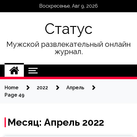
Skip
Воскресенье, Авг 9, 2026
to
content
Статус
Мужской развлекательный онлайн
журнал.
Home
2022
Апрель
Page 49
Месяц:
Апрель 2022