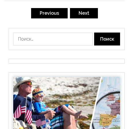
Пагинация
записей
Previous
Next
Найти: