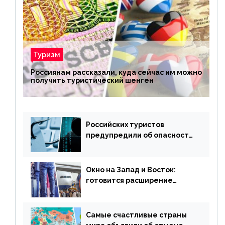
Туризм
Россиянам рассказали, куда сейчас им можно
получить туристический шенген
Российских туристов
предупредили об опасности
потери денег из-за
сезонного мошенничества
Окно на Запад и Восток:
готовится расширение
авиаперевозки в популярную
у россиян страну
Самые счастливые страны