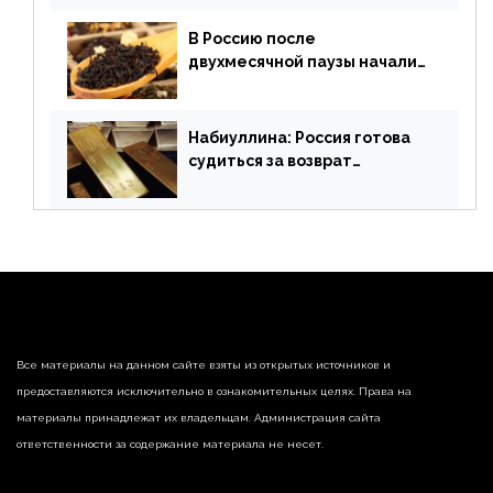
В Россию после
двухмесячной паузы начали
поставлять индийские чай и
рис
Набиуллина: Россия готова
судиться за возврат
замороженных резервов
страны
Все материалы на данном сайте взяты из открытых источников и
предоставляются исключительно в ознакомительных целях. Права на
материалы принадлежат их владельцам. Администрация сайта
ответственности за содержание материала не несет.