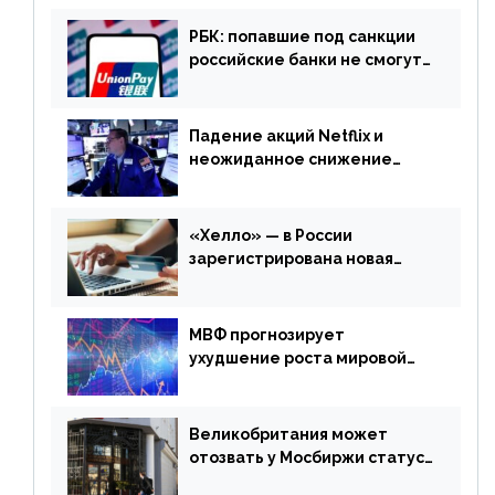
РБК: попавшие под санкции
российские банки не смогут
выпускать карты UnionPay
Падение акций Netflix и
неожиданное снижение
запасов нефти в США. Обзор
финансового рынка от 20
апреля
«Хелло» — в России
зарегистрирована новая
платежная система
МВФ прогнозирует
ухудшение роста мировой
экономики. Обзор
финансового рынка от 19
апреля
Великобритания может
отозвать у Мосбиржи статус
признанной биржи