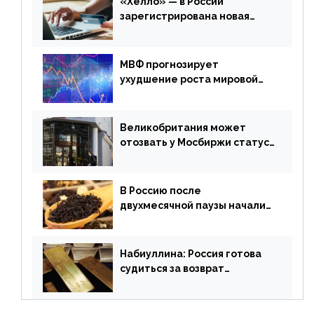
«Хелло» — в России
зарегистрирована новая
платежная система
МВФ прогнозирует
ухудшение роста мировой
экономики. Обзор
финансового рынка от 19
апреля
Великобритания может
отозвать у Мосбиржи статус
признанной биржи
В Россию после
двухмесячной паузы начали
поставлять индийские чай и
рис
Набиуллина: Россия готова
судиться за возврат
замороженных резервов
страны