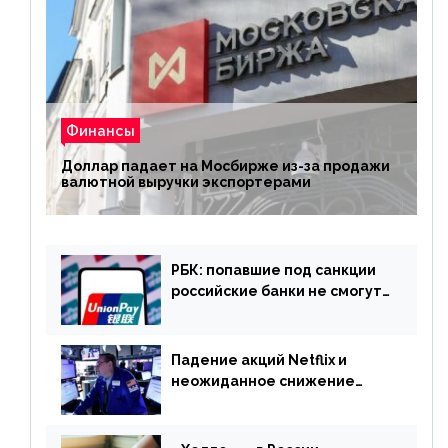
Финансы
Доллар падает на Мосбирже из-за продажи
валютной выручки экспортерами
РБК: попавшие под санкции
российские банки не смогут
выпускать карты UnionPay
Падение акций Netflix и
неожиданное снижение
запасов нефти в США. Обзор
финансового рынка от 20
апреля