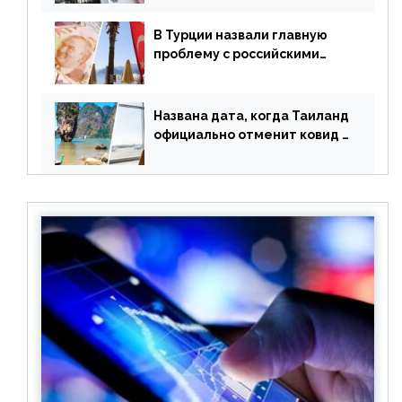
купленные туры
В Турции назвали главную
проблему с российскими
туристами: предложено
оплачивать их по бартеру
Названа дата, когда Таиланд
официально отменит ковид и
все его ограничения