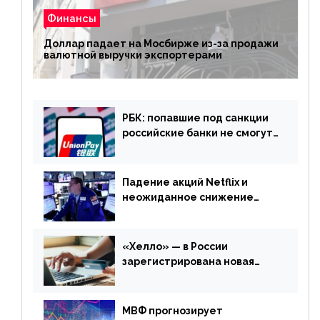
Финансы
Доллар падает на Мосбирже из-за продажи
валютной выручки экспортерами
РБК: попавшие под санкции
российские банки не смогут
выпускать карты UnionPay
Падение акций Netflix и
неожиданное снижение
запасов нефти в США. Обзор
финансового рынка от 20
апреля
«Хелло» — в России
зарегистрирована новая
платежная система
МВФ прогнозирует