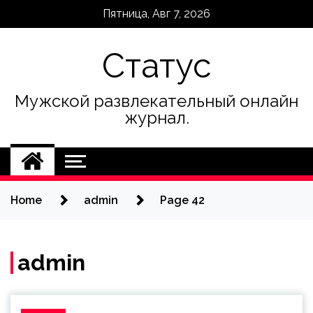
Skip
Пятница, Авг 7, 2026
to
content
Статус
Мужской развлекательный онлайн
журнал.
Home
admin
Page 42
admin