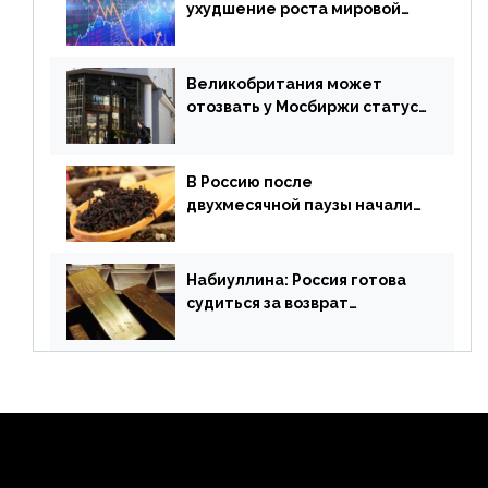
ухудшение роста мировой
экономики. Обзор
финансового рынка от 19
апреля
Великобритания может
отозвать у Мосбиржи статус
признанной биржи
В Россию после
двухмесячной паузы начали
поставлять индийские чай и
рис
Набиуллина: Россия готова
судиться за возврат
замороженных резервов
страны