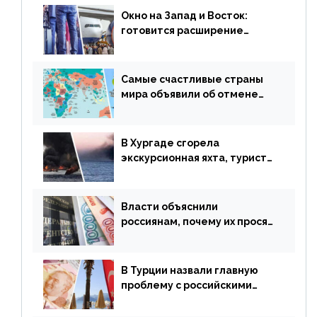
Окно на Запад и Восток:
готовится расширение
авиаперевозки в популярную
у россиян страну
Самые счастливые страны
мира объявили об отмене
ограничений
В Хургаде сгорела
экскурсионная яхта, туристы
в шоке
Власти объяснили
россиянам, почему их просят
доплачивать за уже
купленные туры
В Турции назвали главную
проблему с российскими
туристами: предложено
оплачивать их по бартеру