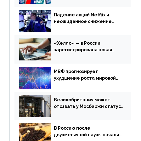
Падение акций Netflix и
неожиданное снижение
запасов нефти в США. Обзор
финансового рынка от 20
апреля
«Хелло» — в России
зарегистрирована новая
платежная система
МВФ прогнозирует
ухудшение роста мировой
экономики. Обзор
финансового рынка от 19
апреля
Великобритания может
отозвать у Мосбиржи статус
признанной биржи
В Россию после
двухмесячной паузы начали