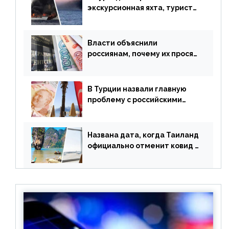
экскурсионная яхта, туристы
в шоке
Власти объяснили
россиянам, почему их просят
доплачивать за уже
купленные туры
В Турции назвали главную
проблему с российскими
туристами: предложено
оплачивать их по бартеру
Названа дата, когда Таиланд
официально отменит ковид и
все его ограничения