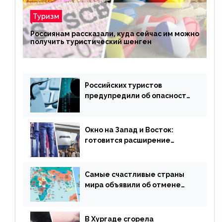
Туризм
Россиянам рассказали, куда сейчас им можно
получить туристический шенген
Российских туристов
предупредили об опасности
потери денег из-за
сезонного мошенничества
Окно на Запад и Восток:
готовится расширение
авиаперевозки в популярную
у россиян страну
Самые счастливые страны
мира объявили об отмене
ограничений
В Хургаде сгорела