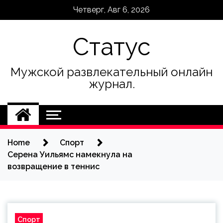
Skip
Четверг, Авг 6, 2026
to
content
Статус
Мужской развлекательный онлайн
журнал.
Home
Спорт
Серена Уильямс намекнула на
возвращение в теннис
Спорт