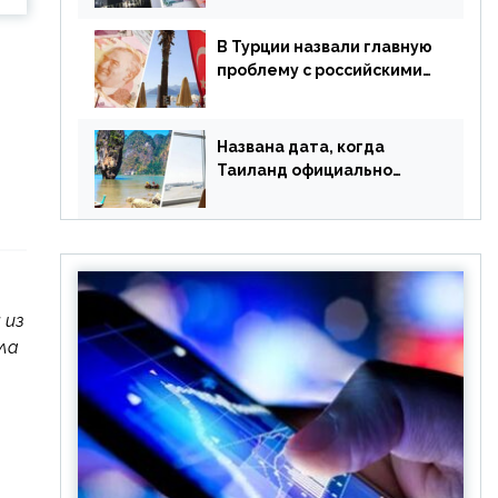
уже купленные туры
В Турции назвали главную
проблему с российскими
туристами: предложено
оплачивать их по бартеру
Названа дата, когда
Таиланд официально
отменит ковид и все его
ограничения
 из
ла