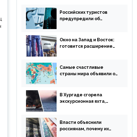
Российских туристов
ц
предупредили об
опасности потери денег
ч
из-за сезонного
мошенничества
Окно на Запад и Восток:
готовится расширение
авиаперевозки в
популярную у россиян
страну
Самые счастливые
страны мира объявили об
отмене ограничений
В Хургаде сгорела
экскурсионная яхта,
туристы в шоке
Власти объяснили
россиянам, почему их
просят доплачивать за