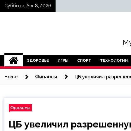
Skip
Суббота, Авг 8, 2026
to
content
Му
ЗДОРОВЬЕ
ИГРЫ
СПОРТ
ТЕХНОЛОГИИ
Home
Финансы
ЦБ увеличил разрешенн
Финансы
ЦБ увеличил разрешенну