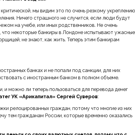
 критической, мы видим это по очень резкому укреплени
еления. Ничего страшного не случится, если люди будут
ежом на учебе, или иных родственников. Не очень
е, что некоторые банкиры в Лондоне испытывают ужасные
борщицей, не знают, как жить. Теперь этим банкирам
остранных банках и не попали под санкции, для них
йствовать с иностранным банком в полном объеме.
и, и можно ли теперь пользоваться для перевода денег
тег УК «Арикапитал» Сергей Суверов
:
ржки релоцированных граждан, потому что многие из них
речу тем гражданам России, которые временно оказались
и деньги со своих валютных счетов, потому что с