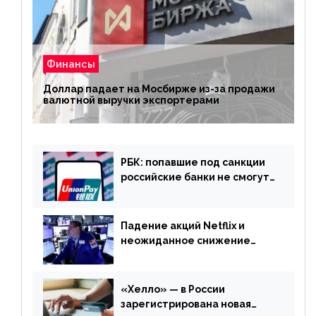
Финансы
Доллар падает на Мосбирже из-за продажи
валютной выручки экспортерами
РБК: попавшие под санкции
российские банки не смогут
выпускать карты UnionPay
Падение акций Netflix и
неожиданное снижение
запасов нефти в США. Обзор
финансового рынка от 20
апреля
«Хелло» — в России
зарегистрирована новая