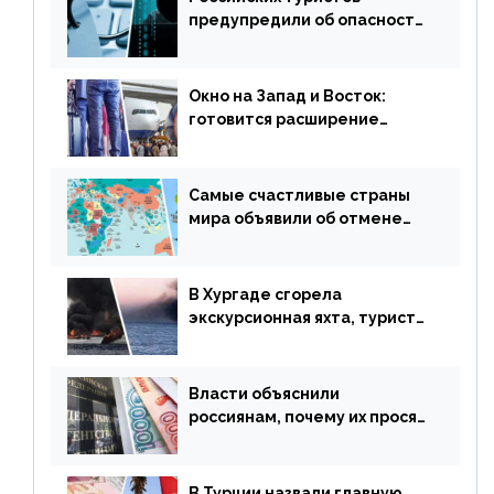
предупредили об опасности
потери денег из-за
сезонного мошенничества
Окно на Запад и Восток:
готовится расширение
авиаперевозки в популярную
у россиян страну
Самые счастливые страны
мира объявили об отмене
ограничений
В Хургаде сгорела
экскурсионная яхта, туристы
в шоке
Власти объяснили
россиянам, почему их просят
доплачивать за уже
купленные туры
В Турции назвали главную