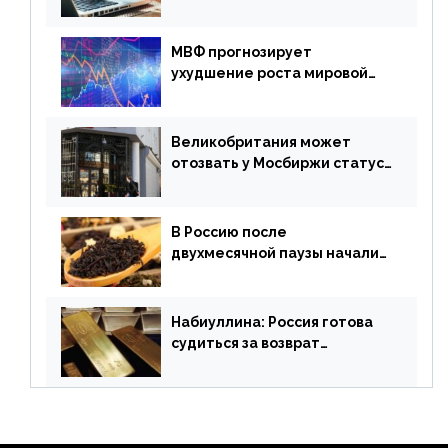
платежная система
МВФ прогнозирует
ухудшение роста мировой
экономики. Обзор
финансового рынка от 19
апреля
Великобритания может
отозвать у Мосбиржи статус
признанной биржи
В Россию после
двухмесячной паузы начали
поставлять индийские чай и
рис
Набиуллина: Россия готова
судиться за возврат
замороженных резервов
страны