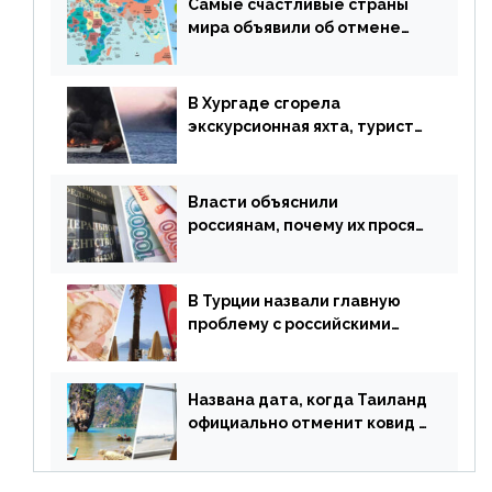
Самые счастливые страны
мира объявили об отмене
ограничений
В Хургаде сгорела
экскурсионная яхта, туристы
в шоке
Власти объяснили
россиянам, почему их просят
доплачивать за уже
купленные туры
В Турции назвали главную
проблему с российскими
туристами: предложено
оплачивать их по бартеру
Названа дата, когда Таиланд
официально отменит ковид и
все его ограничения