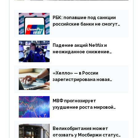
РБК: попавшие под санкции
российские банки не смогут
выпускать карты UnionPay
Падение акций Netflix и
неожиданное снижение
запасов нефти в США. Обзор
финансового рынка от 20
апреля
«Хелло» — в России
зарегистрирована новая
платежная система
МВФ прогнозирует
ухудшение роста мировой
экономики. Обзор
финансового рынка от 19
апреля
Великобритания может
отозвать у Мосбиржи статус