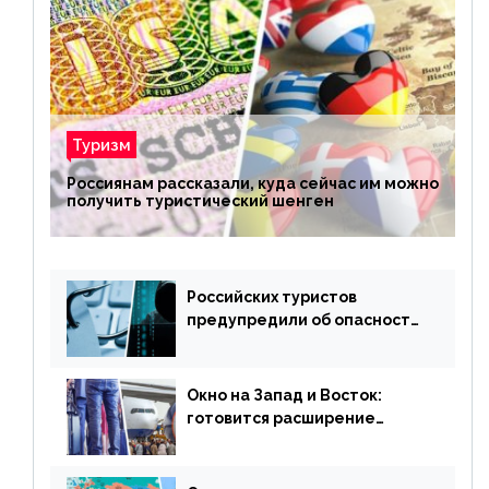
Туризм
Россиянам рассказали, куда сейчас им можно
получить туристический шенген
Российских туристов
предупредили об опасности
потери денег из-за
сезонного мошенничества
Окно на Запад и Восток:
готовится расширение
авиаперевозки в популярную
у россиян страну