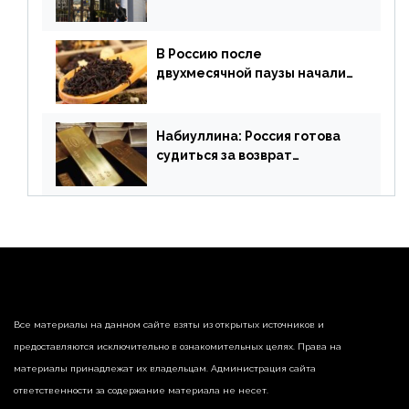
признанной биржи
В Россию после
двухмесячной паузы начали
поставлять индийские чай и
рис
Набиуллина: Россия готова
судиться за возврат
замороженных резервов
страны
Все материалы на данном сайте взяты из открытых источников и
предоставляются исключительно в ознакомительных целях. Права на
материалы принадлежат их владельцам. Администрация сайта
ответственности за содержание материала не несет.