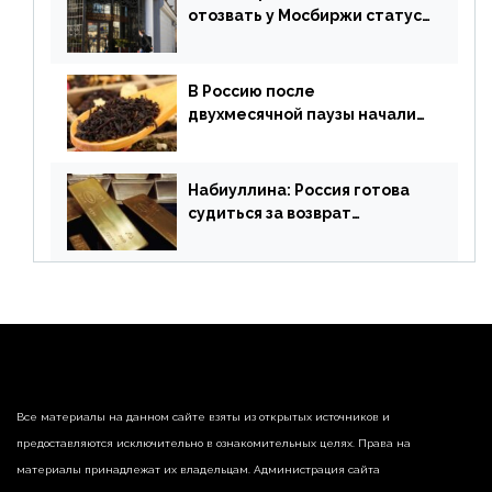
отозвать у Мосбиржи статус
признанной биржи
В Россию после
двухмесячной паузы начали
поставлять индийские чай и
рис
Набиуллина: Россия готова
судиться за возврат
замороженных резервов
страны
Все материалы на данном сайте взяты из открытых источников и
предоставляются исключительно в ознакомительных целях. Права на
материалы принадлежат их владельцам. Администрация сайта