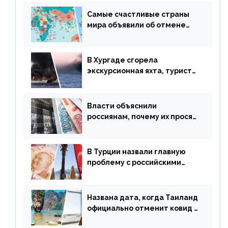
у россиян страну
Самые счастливые страны
мира объявили об отмене
ограничений
В Хургаде сгорела
экскурсионная яхта, туристы
в шоке
Власти объяснили
россиянам, почему их просят
доплачивать за уже
купленные туры
В Турции назвали главную
проблему с российскими
туристами: предложено
оплачивать их по бартеру
Названа дата, когда Таиланд
официально отменит ковид и
все его ограничения