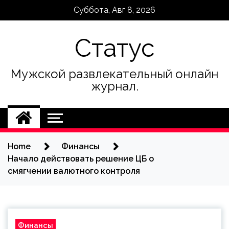
Skip
Суббота, Авг 8, 2026
to
content
Статус
Мужской развлекательный онлайн
журнал.
Home
Финансы
Начало действовать решение ЦБ о
смягчении валютного контроля
Финансы