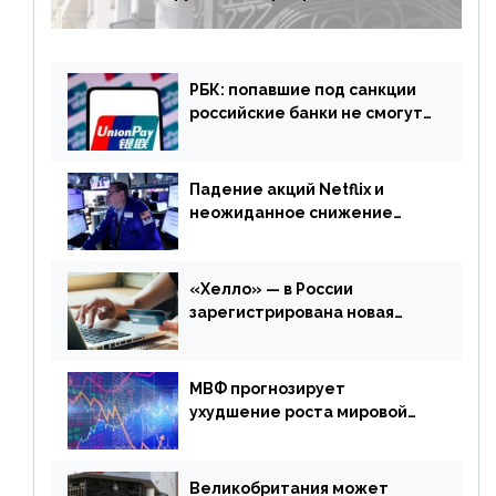
РБК: попавшие под санкции
российские банки не смогут
выпускать карты UnionPay
Падение акций Netflix и
неожиданное снижение
запасов нефти в США. Обзор
финансового рынка от 20
апреля
«Хелло» — в России
зарегистрирована новая
платежная система
МВФ прогнозирует
ухудшение роста мировой
экономики. Обзор
финансового рынка от 19
апреля
Великобритания может