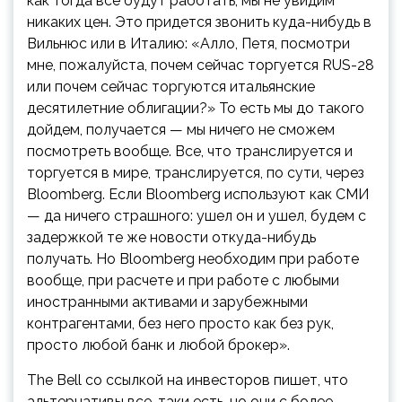
как тогда все будут работать, мы не увидим
никаких цен. Это придется звонить куда-нибудь в
Вильнюс или в Италию: «Алло, Петя, посмотри
мне, пожалуйста, почем сейчас торгуется RUS-28
или почем сейчас торгуются итальянские
десятилетние облигации?» То есть мы до такого
дойдем, получается — мы ничего не сможем
посмотреть вообще. Все, что транслируется и
торгуется в мире, транслируется, по сути, через
Bloomberg. Если Bloomberg используют как СМИ
— да ничего страшного: ушел он и ушел, будем с
задержкой те же новости откуда-нибудь
получать. Но Bloomberg необходим при работе
вообще, при расчете и при работе с любыми
иностранными активами и зарубежными
контрагентами, без него просто как без рук,
просто любой банк и любой брокер».
The Bell со ссылкой на инвесторов пишет, что
альтернативы все-таки есть, но они с более