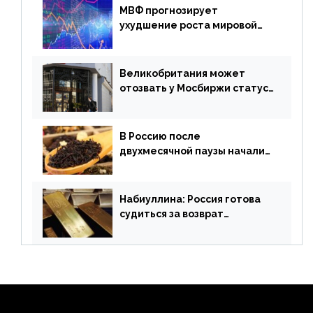
МВФ прогнозирует
ухудшение роста мировой
экономики. Обзор
финансового рынка от 19
апреля
Великобритания может
отозвать у Мосбиржи статус
признанной биржи
В Россию после
двухмесячной паузы начали
поставлять индийские чай и
рис
Набиуллина: Россия готова
судиться за возврат
замороженных резервов
страны