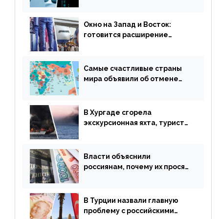
потери денег из-за
сезонного мошенничества
Окно на Запад и Восток:
готовится расширение
авиаперевозки в популярную
у россиян страну
Самые счастливые страны
мира объявили об отмене
ограничений
В Хургаде сгорела
экскурсионная яхта, туристы
в шоке
Власти объяснили
россиянам, почему их просят
доплачивать за уже
купленные туры
В Турции назвали главную
проблему с российскими