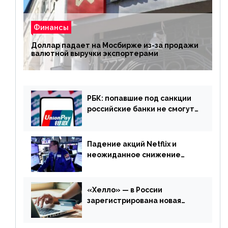
Финансы
Доллар падает на Мосбирже из-за продажи
валютной выручки экспортерами
РБК: попавшие под санкции
российские банки не смогут
выпускать карты UnionPay
Падение акций Netflix и
неожиданное снижение
запасов нефти в США. Обзор
финансового рынка от 20
апреля
«Хелло» — в России
зарегистрирована новая
платежная система