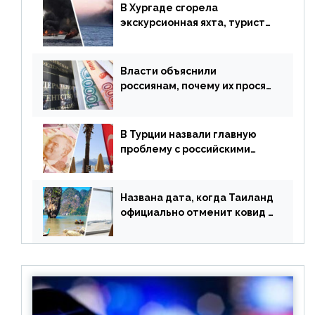
В Хургаде сгорела
экскурсионная яхта, туристы
в шоке
Власти объяснили
россиянам, почему их просят
доплачивать за уже
купленные туры
В Турции назвали главную
проблему с российскими
туристами: предложено
оплачивать их по бартеру
Названа дата, когда Таиланд
официально отменит ковид и
все его ограничения