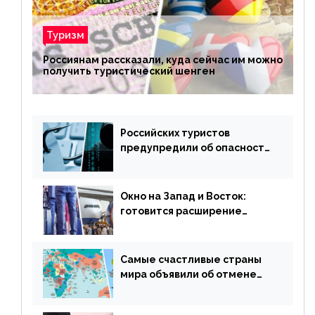
Туризм
Россиянам рассказали, куда сейчас им можно
получить туристический шенген
Российских туристов
предупредили об опасности
потери денег из-за
сезонного мошенничества
Окно на Запад и Восток:
готовится расширение
авиаперевозки в популярную
у россиян страну
Самые счастливые страны
мира объявили об отмене
ограничений