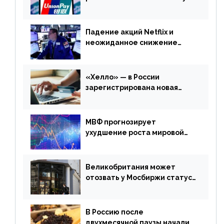
выпускать карты UnionPay
Падение акций Netflix и
неожиданное снижение
запасов нефти в США. Обзор
финансового рынка от 20
апреля
«Хелло» — в России
зарегистрирована новая
платежная система
МВФ прогнозирует
ухудшение роста мировой
экономики. Обзор
финансового рынка от 19
апреля
Великобритания может
отозвать у Мосбиржи статус
признанной биржи
В Россию после
двухмесячной паузы начали