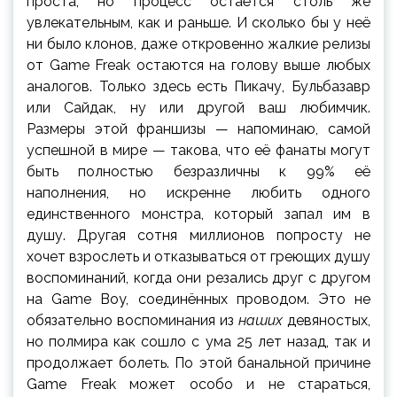
проста, но процесс остаётся столь же
увлекательным, как и раньше. И сколько бы у неё
ни было клонов, даже откровенно жалкие релизы
от Game Freak остаются на голову выше любых
аналогов. Только здесь есть Пикачу, Бульбазавр
или Сайдак, ну или другой ваш любимчик.
Размеры этой франшизы — напоминаю, самой
успешной в мире — такова, что её фанаты могут
быть полностью безразличны к 99% её
наполнения, но искренне любить одного
единственного монстра, который запал им в
душу. Другая сотня миллионов попросту не
хочет взрослеть и отказываться от греющих душу
воспоминаний, когда они резались друг с другом
на Game Boy, соединённых проводом. Это не
обязательно воспоминания из
наших
девяностых,
но полмира как сошло с ума 25 лет назад, так и
продолжает болеть. По этой банальной причине
Game Freak может особо и не стараться,