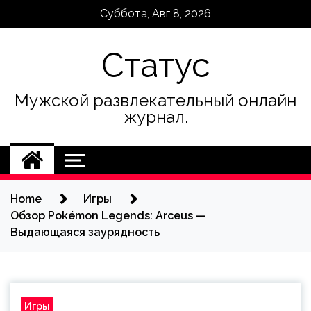
Skip
Суббота, Авг 8, 2026
to
content
Статус
Мужской развлекательный онлайн
журнал.
Home
Игры
Обзор Pokémon Legends: Arceus —
Выдающаяся заурядность
Игры