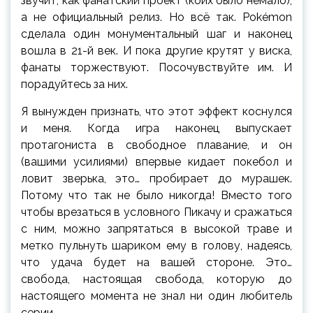
звучит, как фанатский проект (коих было немало),
а не официальный релиз. Но всё так. Pokémon
сделала один монументальный шаг и наконец
вошла в 21-й век. И пока другие крутят у виска,
фанаты торжествуют. Посочувствуйте им. И
порадуйтесь за них.
Я вынужден признать, что этот эффект коснулся
и меня. Когда игра наконец выпускает
протагониста в свободное плавание, и он
(вашими усилиями) впервые кидает покебол и
ловит зверька, это… пробирает до мурашек.
Потому что так не было никогда! Вместо того
чтобы врезаться в условного Пикачу и сражаться
с ним, можно запрятаться в высокой траве и
метко пульнуть шариком ему в голову, надеясь,
что удача будет на вашей стороне. Это…
свобода, настоящая свобода, которую до
настоящего момента не знал ни один любитель
серии.