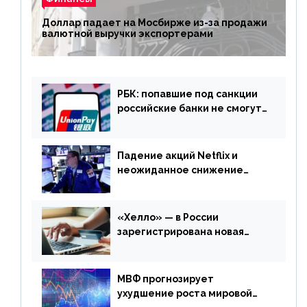
Доллар падает на Мосбирже из-за продажи
валютной выручки экспортерами
РБК: попавшие под санкции
российские банки не смогут
выпускать карты UnionPay
Падение акций Netflix и
неожиданное снижение
запасов нефти в США. Обзор
финансового рынка от 20
апреля
«Хелло» — в России
зарегистрирована новая
платежная система
МВФ прогнозирует
ухудшение роста мировой