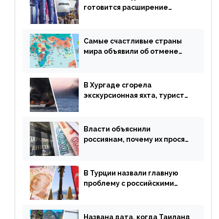
готовится расширение
авиаперевозки в популярную
у россиян страну
Самые счастливые страны
мира объявили об отмене
ограничений
В Хургаде сгорела
экскурсионная яхта, туристы
в шоке
Власти объяснили
россиянам, почему их просят
доплачивать за уже
купленные туры
В Турции назвали главную
проблему с российскими
туристами: предложено
оплачивать их по бартеру
Названа дата, когда Таиланд