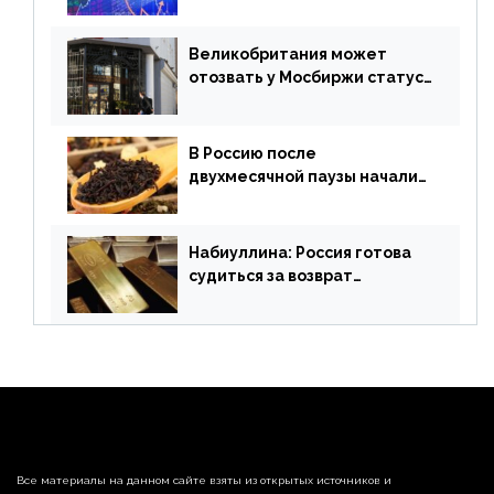
экономики. Обзор
финансового рынка от 19
апреля
Великобритания может
отозвать у Мосбиржи статус
признанной биржи
В Россию после
двухмесячной паузы начали
поставлять индийские чай и
рис
Набиуллина: Россия готова
судиться за возврат
замороженных резервов
страны
Все материалы на данном сайте взяты из открытых источников и