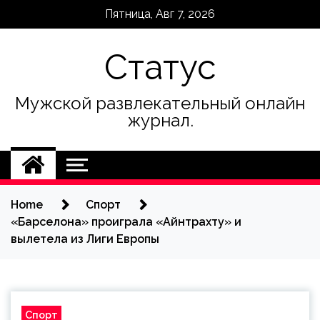
Skip
Пятница, Авг 7, 2026
to
content
Статус
Мужской развлекательный онлайн
журнал.
Home
Спорт
«Барселона» проиграла «Айнтрахту» и
вылетела из Лиги Европы
Спорт