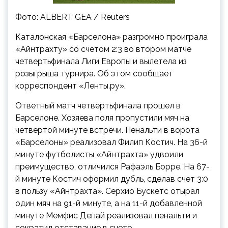
Фото: ALBERT GEA / Reuters
Каталонская «Барселона» разгромно проиграла
«Айнтрахту» со счетом 2:3 во втором матче
четвертьфинала Лиги Европы и вылетела из
розыгрыша турнира. Об этом сообщает
корреспондент «Ленты.ру».
Ответный матч четвертьфинала прошел в
Барселоне. Хозяева поля пропустили мяч на
четвертой минуте встречи. Пенальти в ворота
«Барселоны» реализовал Филип Костич. На 36-й
минуте футболисты «Айнтрахта» удвоили
преимущество, отличился Рафаэль Борре. На 67-
й минуте Костич оформил дубль, сделав счет 3:0
в пользу «Айнтрахта». Серхио Бускетс отырал
один мяч на 91-й минуте, а на 11-й добавленной
минуте Мемфис Депай реализовал пенальти и
сократил отставание в счете.