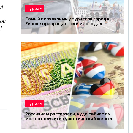
ИА
Туризм
Самый популярный у туристов город в
кой
Европе превращается в место для
]
избранных
Туризм
Россиянам рассказали, куда сейчас им
можно получить туристический шенген