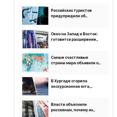
Российских туристов
предупредили об
опасности потери денег
из-за сезонного
мошенничества
Окно на Запад и Восток:
готовится расширение
авиаперевозки в
популярную у россиян
страну
Самые счастливые
страны мира объявили об
отмене ограничений
В Хургаде сгорела
экскурсионная яхта,
туристы в шоке
Власти объяснили
россиянам, почему их
просят доплачивать за