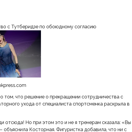
тво с Тутберидзе по обоюдному согласию
okpress.com
о том, что решение о прекращении сотрудничества с
торного ухода от специалиста спортсменка раскрыла в
иди отсюда! Но при этом это и не я тренерам сказала: «Вы
, — объяснила Косторная. Фигуристка добавила, что ни с