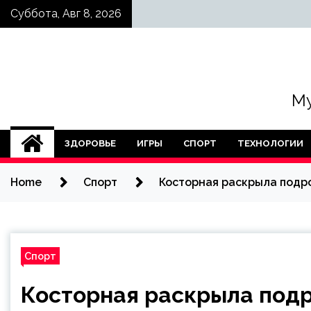
Skip
Суббота, Авг 8, 2026
to
content
Му
ЗДОРОВЬЕ
ИГРЫ
СПОРТ
ТЕХНОЛОГИИ
Home
Спорт
Косторная раскрыла подро
Спорт
Косторная раскрыла подр