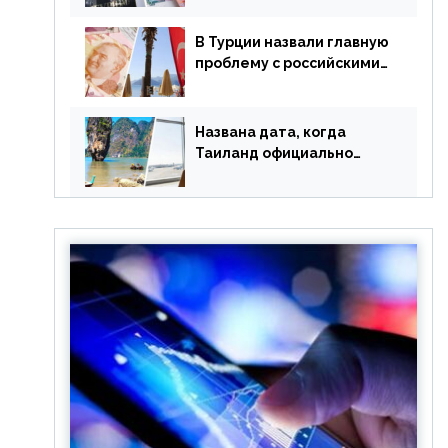
уже купленные туры
В Турции назвали главную
проблему с российскими
туристами: предложено
оплачивать их по бартеру
Названа дата, когда
Таиланд официально
отменит ковид и все его
ограничения