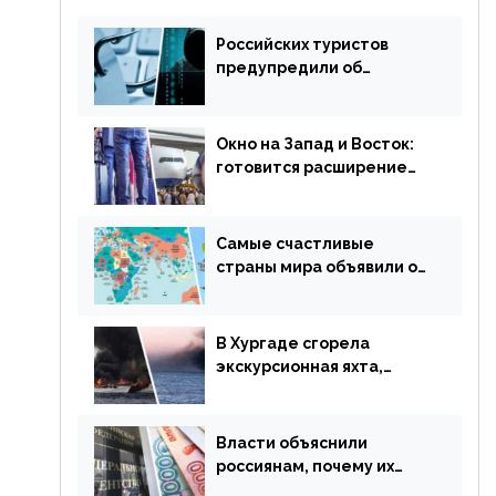
Российских туристов
предупредили об
опасности потери денег
из-за сезонного
мошенничества
Окно на Запад и Восток:
готовится расширение
авиаперевозки в
популярную у россиян
страну
Самые счастливые
страны мира объявили об
отмене ограничений
В Хургаде сгорела
экскурсионная яхта,
туристы в шоке
Власти объяснили
россиянам, почему их
просят доплачивать за