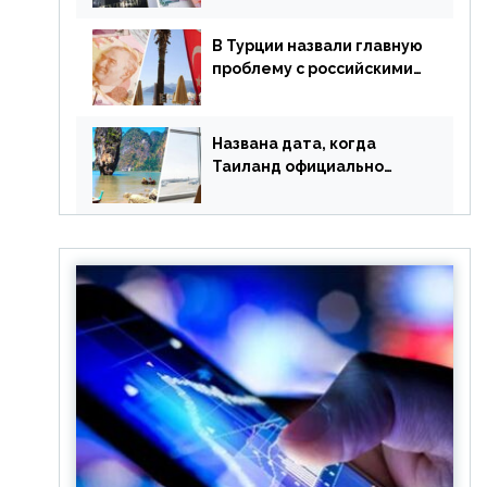
уже купленные туры
В Турции назвали главную
проблему с российскими
туристами: предложено
оплачивать их по бартеру
Названа дата, когда
Таиланд официально
отменит ковид и все его
ограничения