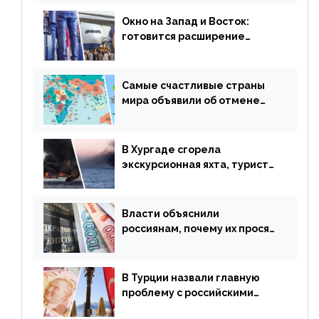
сезонного мошенничества
Окно на Запад и Восток:
готовится расширение
авиаперевозки в популярную
у россиян страну
Самые счастливые страны
мира объявили об отмене
ограничений
В Хургаде сгорела
экскурсионная яхта, туристы
в шоке
Власти объяснили
россиянам, почему их просят
доплачивать за уже
купленные туры
В Турции назвали главную
проблему с российскими
туристами: предложено