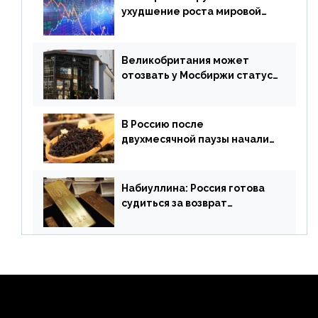
ухудшение роста мировой
экономики. Обзор
финансового рынка от 19
апреля
Великобритания может
отозвать у Мосбиржи статус
признанной биржи
В Россию после
двухмесячной паузы начали
поставлять индийские чай и
рис
Набиуллина: Россия готова
судиться за возврат
замороженных резервов
страны