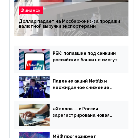
Финансы
Доллар падает на Мосбирже из-за продажи
валютной выручки экспортерами
РБК: попавшие под санкции
российские банки не смогут
выпускать карты UnionPay
Падение акций Netflix и
неожиданное снижение
запасов нефти в США. Обзор
финансового рынка от 20
апреля
«Хелло» — в России
зарегистрирована новая
платежная система
МВФ прогнозирует