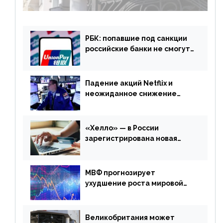
РБК: попавшие под санкции
российские банки не смогут
выпускать карты UnionPay
Падение акций Netflix и
неожиданное снижение
запасов нефти в США. Обзор
финансового рынка от 20
апреля
«Хелло» — в России
зарегистрирована новая
платежная система
МВФ прогнозирует
ухудшение роста мировой
экономики. Обзор
финансового рынка от 19
апреля
Великобритания может