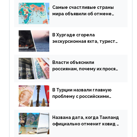
Самые счастливые страны
мира объявили об отмене
ограничений
В Хургаде сгорела
экскурсионная яхта, туристы
в шоке
Власти объяснили
россиянам, почему их просят
доплачивать за уже
купленные туры
В Турции назвали главную
проблему с российскими
туристами: предложено
оплачивать их по бартеру
Названа дата, когда Таиланд
официально отменит ковид и
все его ограничения