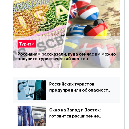
Туризм
Россиянам рассказали, куда сейчас им можно
получить туристический шенген
Российских туристов
предупредили об опасности
потери денег из-за
сезонного мошенничества
Окно на Запад и Восток:
готовится расширение
авиаперевозки в популярную
у россиян страну