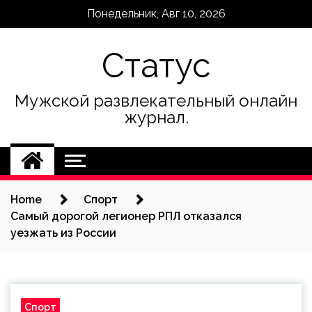
Skip
Понедельник, Авг 10, 2026
to
content
Статус
Мужской развлекательный онлайн
журнал.
Home
Спорт
Самый дорогой легионер РПЛ отказался
уезжать из России
Спорт