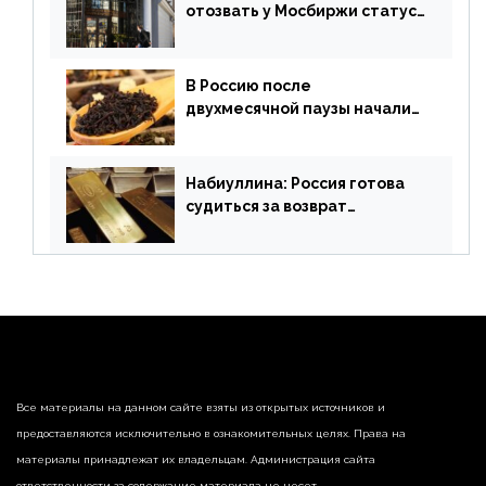
отозвать у Мосбиржи статус
признанной биржи
В Россию после
двухмесячной паузы начали
поставлять индийские чай и
рис
Набиуллина: Россия готова
судиться за возврат
замороженных резервов
страны
Все материалы на данном сайте взяты из открытых источников и
предоставляются исключительно в ознакомительных целях. Права на
материалы принадлежат их владельцам. Администрация сайта
ответственности за содержание материала не несет.