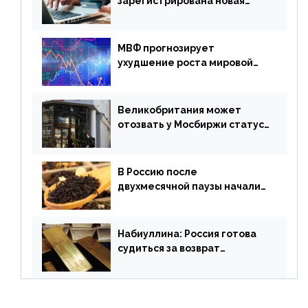
зарегистрирована новая
платежная система
МВФ прогнозирует
ухудшение роста мировой
экономики. Обзор
финансового рынка от 19
апреля
Великобритания может
отозвать у Мосбиржи статус
признанной биржи
В Россию после
двухмесячной паузы начали
поставлять индийские чай и
рис
Набиуллина: Россия готова
судиться за возврат
замороженных резервов
страны