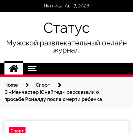
Skip
Пятница, Авг 7, 2026
to
content
Статус
Мужской развлекательный онлайн
журнал.
Home
Спорт
В «Манчестер Юнайтед» рассказали о
просьбе Роналду после смерти ребенка
Спорт