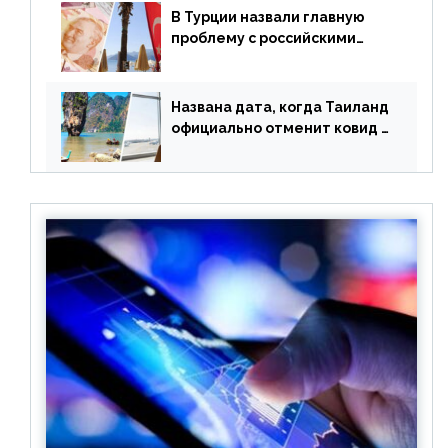
В Турции назвали главную
проблему с российскими
туристами: предложено
оплачивать их по бартеру
Названа дата, когда Таиланд
официально отменит ковид и
все его ограничения