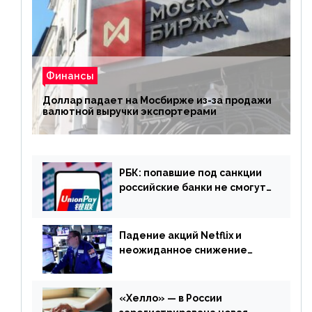
Финансы
Доллар падает на Мосбирже из-за продажи
валютной выручки экспортерами
РБК: попавшие под санкции
российские банки не смогут
выпускать карты UnionPay
Падение акций Netflix и
неожиданное снижение
запасов нефти в США. Обзор
финансового рынка от 20
апреля
«Хелло» — в России