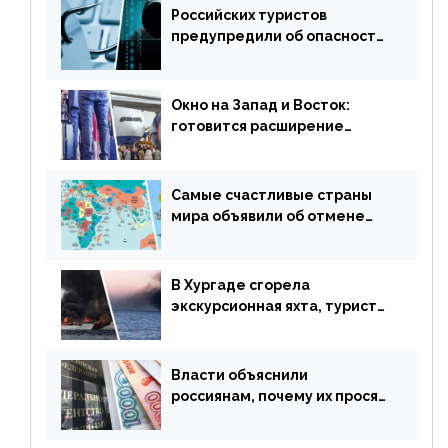
Российских туристов
предупредили об опасности
потери денег из-за
сезонного мошенничества
Окно на Запад и Восток:
готовится расширение
авиаперевозки в популярную
у россиян страну
Самые счастливые страны
мира объявили об отмене
ограничений
В Хургаде сгорела
экскурсионная яхта, туристы
в шоке
Власти объяснили
россиянам, почему их просят
доплачивать за уже
купленные туры