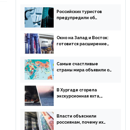
Российских туристов
предупредили об
опасности потери денег
из-за сезонного
мошенничества
Окно на Запад и Восток:
готовится расширение
авиаперевозки в
популярную у россиян
страну
Самые счастливые
страны мира объявили об
отмене ограничений
В Хургаде сгорела
экскурсионная яхта,
туристы в шоке
Власти объяснили
россиянам, почему их
просят доплачивать за