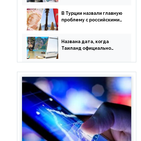
уже купленные туры
В Турции назвали главную
проблему с российскими
туристами: предложено
оплачивать их по бартеру
Названа дата, когда
Таиланд официально
отменит ковид и все его
ограничения