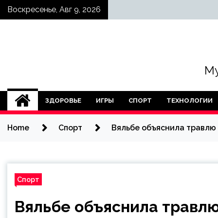
Skip
Воскресенье, Авг 9, 2026
to
content
Му
ЗДОРОВЬЕ
ИГРЫ
СПОРТ
ТЕХНОЛОГИИ
Home
Спорт
Вяльбе объяснила травлю
Спорт
Вяльбе объяснила травл