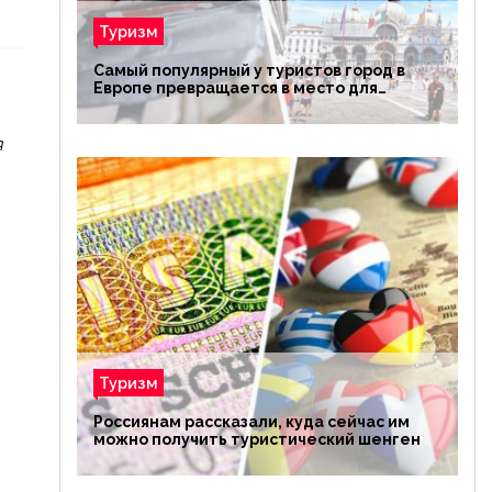
Туризм
Самый популярный у туристов город в
Европе превращается в место для
избранных
я
Туризм
Россиянам рассказали, куда сейчас им
можно получить туристический шенген